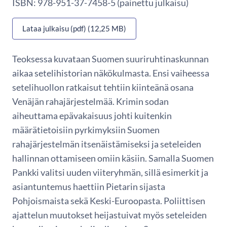
ISBN: 978-951-37-7458-5 (painettu julkaisu)
Lataa julkaisu (pdf) (12,25 MB)
Teoksessa kuvataan Suomen suuriruhtinaskunnan
aikaa setelihistorian näkökulmasta. Ensi vaiheessa
setelihuollon ratkaisut tehtiin kiinteänä osana
Venäjän rahajärjestelmää. Krimin sodan
aiheuttama epävakaisuus johti kuitenkin
määrätietoisiin pyrkimyksiin Suomen
rahajärjestelmän itsenäistämiseksi ja seteleiden
hallinnan ottamiseen omiin käsiin. Samalla Suomen
Pankki valitsi uuden viiteryhmän, sillä esimerkit ja
asiantuntemus haettiin Pietarin sijasta
Pohjoismaista sekä Keski-Euroopasta. Poliittisen
ajattelun muutokset heijastuivat myös seteleiden