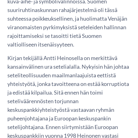
kuva-aihe- ja symbolivalinnoissa. Suomen
suuriruhtinaskunnan rahajärjestelmä oli tässä
suhteessa poikkeuksellinen, ja huolimatta Venäjän
viranomaisten pyrkimyksistä seteleiden hallinnan
rajoittamiseksi se tasoitti tietä Suomen
valtiolliseen itsenäisyyteen.
Kirjan tekijällä Antti Heinosella on merkittävä
kansainvälinen ura setelialalla. Nykyisin hän johtaa
seteliteollisuuden maailmanlaajuista eettistä
yhteistyötä, jonka tavoitteena on estää korruptiota
ja edistää kilpailua. Sitä ennen hän toimi
seteliväärennösten torjunnan
keskuspankkiyhteistyöstä vastaavan ryhmän
puheenjohtajana ja Euroopan keskuspankin
setelijohtajana. Ennen siirtymistään Euroopan
keskuspankkiin vuonna 1998 Heinonen vastasi