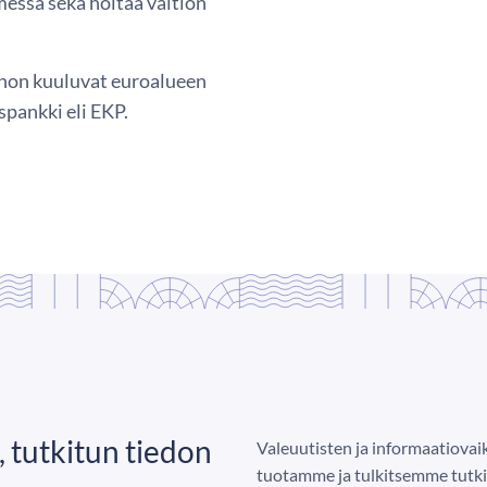
messa sekä hoitaa valtion
ohon kuuluvat euroalueen
spankki eli EKP.
 tutkitun tiedon
Valeuutisten ja informaatiova
tuotamme ja tulkitsemme tutki