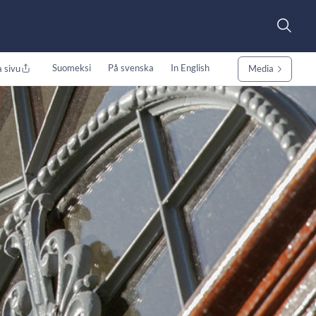
Suomeksi
På svenska
In English
 sivu
Media