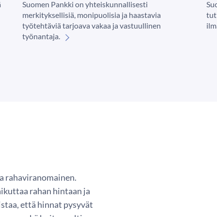
ä
Suomen Pankki on yhteiskunnallisesti
Su
merkityksellisiä, monipuolisia ja haastavia
tu
työtehtäviä tarjoava vakaa ja vastuullinen
ilm
työnantaja.
a rahaviranomainen.
aikuttaa rahan hintaan ja
staa, että hinnat pysyvät