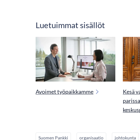
Luetuimmat sisällöt
Avoimet työpaikkamme
Kesä v
pariss
keskus
Suomen Pankki
organisaatio
johtokunta