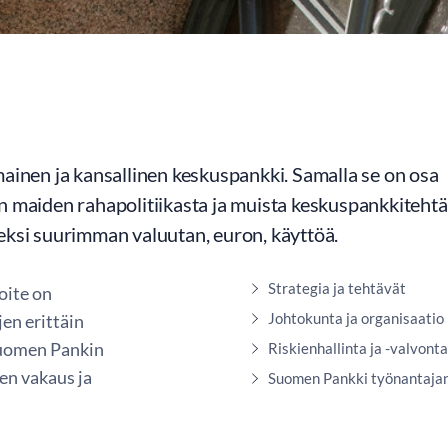
nen ja kansallinen keskuspankki. Samalla se on osa
n maiden rahapolitiikasta ja muista keskuspankkitehtä
eksi suurimman valuutan, euron, käyttöä.
Strategia ja tehtävät
oite on
Johtokunta ja organisaatio
jen erittäin
 Suomen Pankin
Riskienhallinta ja -valvonta
en vakaus ja
Suomen Pankki työnantaja