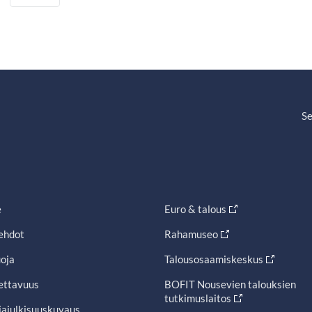
Se
e
Euro & talous
ehdot
Rahamuseo
oja
Talousosaamiskeskus
ettavuus
BOFIT Nousevien talouksien
tutkimuslaitos
jajulkisuuskuvaus