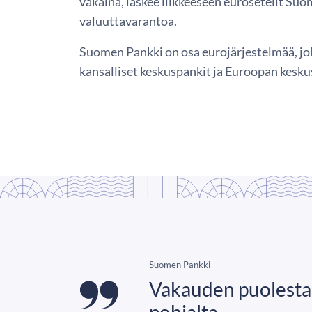
vakaina, laskee liikkeeseen eurosetelit Suo
valuuttavarantoa.
Suomen Pankki on osa eurojärjestelmää, j
kansalliset keskuspankit ja Euroopan kesku
Suomen Pankki
Vakauden puolesta,
pohjalta.