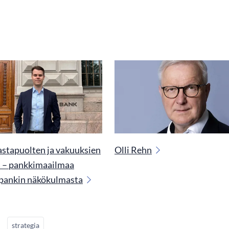
astapuolten ja vakuuksien
Olli Rehn
a – pankkimaailmaa
pankin näkökulmasta
strategia