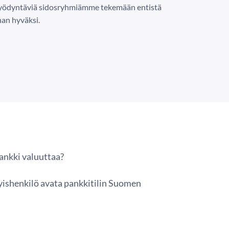
 hyödyntäviä sidosryhmiämme tekemään entistä
an hyväksi.
nkki valuuttaa?
ityishenkilö avata pankkitilin Suomen