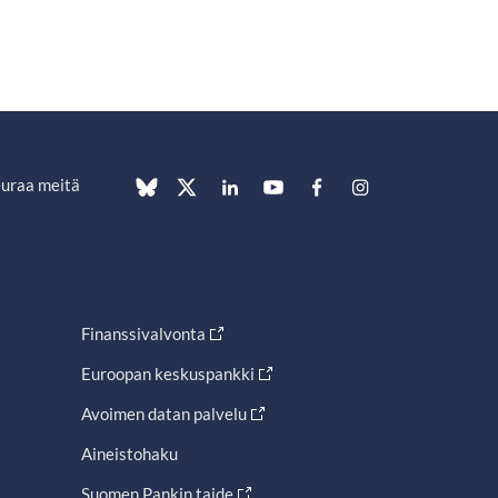
uraa meitä
Finanssivalvonta
Euroopan keskuspankki
Avoimen datan palvelu
Aineistohaku
Suomen Pankin taide