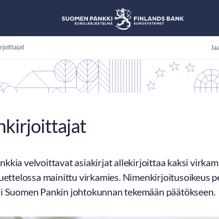
joittajat
Jaa
kirjoittajat
kia velvoittavat asiakirjat allekirjoittaa kaksi virkamie
uettelossa mainittu virkamies. Nimenkirjoitusoikeus p
i Suomen Pankin johtokunnan tekemään päätökseen.