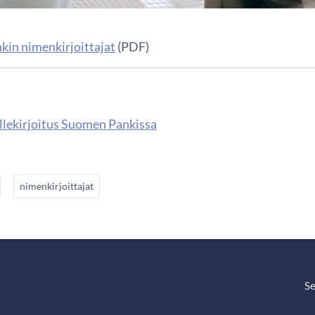
in nimenkirjoittajat
(PDF)
ä
llekirjoitus Suomen Pankissa
nimenkirjoittajat
Se