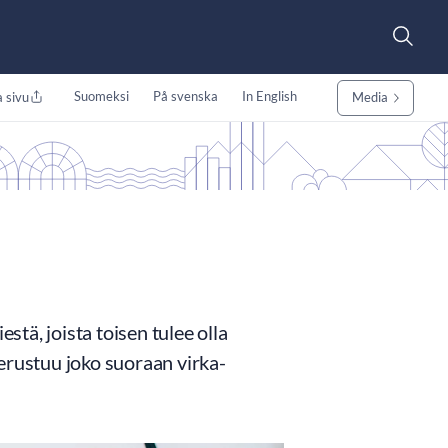
Suomeksi
På svenska
In English
 sivu
Media
stä, joista toisen tulee olla
erustuu joko suoraan virka-