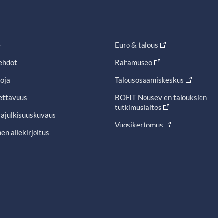
e
Euro & talous
ehdot
Rahamuseo
oja
Talousosaamiskeskus
ettavuus
BOFIT Nousevien talouksien
tutkimuslaitos
jajulkisuuskuvaus
Vuosikertomus
en allekirjoitus