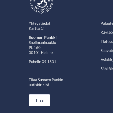
Yhteystiedot
Palaut
Kartta
Käyttö
Suomen Pankki
Tietosu
Snellmaninaukio
PL 160
Saavut
00101 Helsinki
Asiakir
Puhelin 09 1831
Sähköin
Tilaa Suomen Pankin
uutiskirjeitä
Tilaa