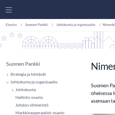
Siirry sisältöön
Etusivu
Suomen Pankki
Johtokunta ja organisaatio
Nimenkir
Nimen
Suomen Pankki
Strategia ja tehtävät
Johtokunta ja organisaatio
Suomen Pank
Johtokunta
oheisessa l
Hallinto-osasto
asemaan ta
Johdon sihteeristö
Markkinaoperaatiot-osasto