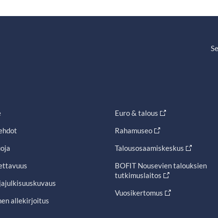
Se
e
Euro & talous
ehdot
Rahamuseo
oja
Talousosaamiskeskus
ettavuus
BOFIT Nousevien talouksien
tutkimuslaitos
jajulkisuuskuvaus
Vuosikertomus
en allekirjoitus