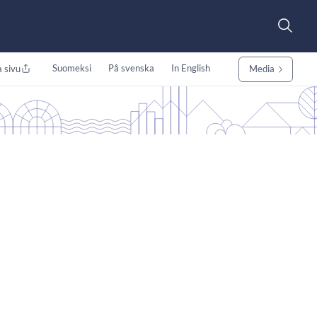
Suomeksi
På svenska
In English
 sivu
Media