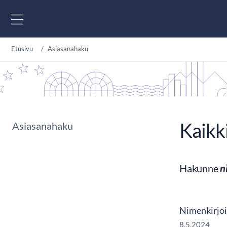
Siirry sisältöön
Etusivu
Asiasanahaku
Kaikk
Asiasanahaku
Hakunne
n
Nimenkirjoi
8.5.2024