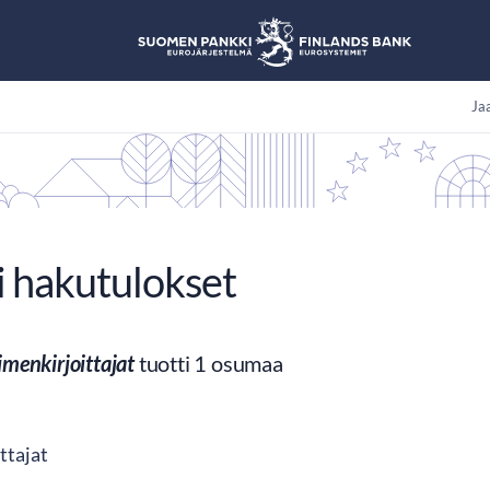
Jaa
i hakutulokset
imenkirjoittajat
tuotti 1 osumaa
ttajat