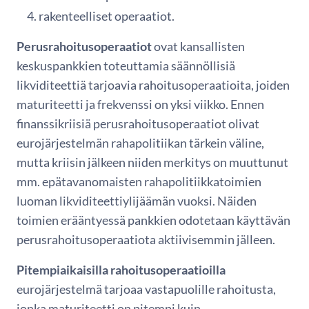
rakenteelliset operaatiot.
Perusrahoitusoperaatiot
ovat kansallisten
keskuspankkien toteuttamia säännöllisiä
likviditeettiä tarjoavia rahoitusoperaatioita, joiden
maturiteetti ja frekvenssi on yksi viikko. Ennen
finanssikriisiä perusrahoitusoperaatiot olivat
eurojärjestelmän rahapolitiikan tärkein väline,
mutta kriisin jälkeen niiden merkitys on muuttunut
mm. epätavanomaisten rahapolitiikkatoimien
luoman likviditeettiylijäämän vuoksi. Näiden
toimien erääntyessä pankkien odotetaan käyttävän
perusrahoitusoperaatiota aktiivisemmin jälleen.
Pitempiaikaisilla
rahoitusoperaatioilla
eurojärjestelmä tarjoaa vastapuolille rahoitusta,
jonka maturiteetti on pitempi kuin