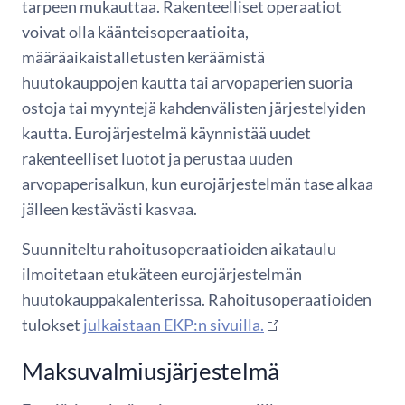
tarpeen mukauttaa. Rakenteelliset operaatiot
voivat olla käänteisoperaatioita,
määräaikaistalletusten keräämistä
huutokauppojen kautta tai arvopaperien suoria
ostoja tai myyntejä kahdenvälisten järjestelyiden
kautta. Eurojärjestelmä käynnistää uudet
rakenteelliset luotot ja perustaa uuden
arvopaperisalkun, kun eurojärjestelmän tase alkaa
jälleen kestävästi kasvaa.
Suunniteltu rahoitusoperaatioiden aikataulu
ilmoitetaan etukäteen eurojärjestelmän
huutokauppakalenterissa. Rahoitusoperaatioiden
tulokset
julkaistaan EKP:n sivuilla.
Maksuvalmiusjärjestelmä