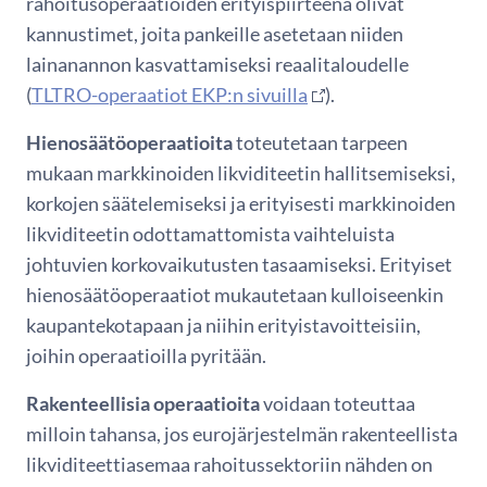
rahoitusoperaatioiden erityispiirteenä olivat
kannustimet, joita pankeille asetetaan niiden
lainanannon kasvattamiseksi reaalitaloudelle
(
TLTRO-operaatiot EKP:n sivuilla
).
Hienosäätöoperaatioita
toteutetaan tarpeen
mukaan markkinoiden likviditeetin hallitsemiseksi,
korkojen säätelemiseksi ja erityisesti markkinoiden
likviditeetin odottamattomista vaihteluista
johtuvien korkovaikutusten tasaamiseksi. Erityiset
hienosäätöoperaatiot mukautetaan kulloiseenkin
kaupantekotapaan ja niihin erityistavoitteisiin,
joihin operaatioilla pyritään.
Rakenteellisia operaatioita
voidaan toteuttaa
milloin tahansa, jos eurojärjestelmän rakenteellista
likviditeettiasemaa rahoitussektoriin nähden on