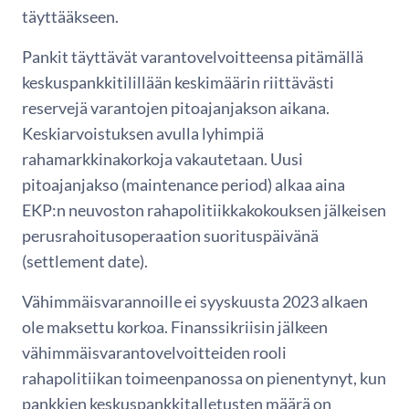
täyttääkseen.
Pankit täyttävät varantovelvoitteensa pitämällä
keskuspankkitilillään keskimäärin riittävästi
reservejä varantojen pitoajanjakson aikana.
Keskiarvoistuksen avulla lyhimpiä
rahamarkkinakorkoja vakautetaan. Uusi
pitoajanjakso (maintenance period) alkaa aina
EKP:n neuvoston rahapolitiikkakokouksen jälkeisen
perusrahoitusoperaation suorituspäivänä
(settlement date).
Vähimmäisvarannoille ei syyskuusta 2023 alkaen
ole maksettu korkoa. Finanssikriisin jälkeen
vähimmäisvarantovelvoitteiden rooli
rahapolitiikan toimeenpanossa on pienentynyt, kun
pankkien keskuspankkitalletusten määrä on