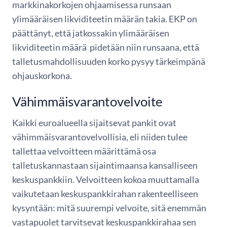
markkinakorkojen ohjaamisessa runsaan
ylimääräisen likviditeetin määrän takia. EKP on
päättänyt, että jatkossakin ylimääräisen
likviditeetin määrä pidetään niin runsaana, että
talletusmahdollisuuden korko pysyy tärkeimpänä
ohjauskorkona.
Vähimmäisvarantovelvoite
Kaikki euroalueella sijaitsevat pankit ovat
vähimmäisvarantovelvollisia, eli niiden tulee
tallettaa velvoitteen määrittämä osa
talletuskannastaan sijaintimaansa kansalliseen
keskuspankkiin. Velvoitteen kokoa muuttamalla
vaikutetaan keskuspankkirahan rakenteelliseen
kysyntään: mitä suurempi velvoite, sitä enemmän
vastapuolet tarvitsevat keskuspankkirahaa sen