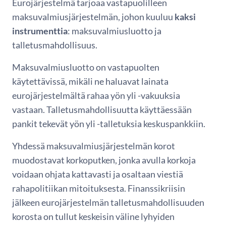
Eurojärjestelmä tarjoaa vastapuolilleen
maksuvalmiusjärjestelmän, johon kuuluu
kaksi
instrumenttia
: maksuvalmiusluotto ja
talletusmahdollisuus.
Maksuvalmiusluotto on vastapuolten
käytettävissä, mikäli ne haluavat lainata
eurojärjestelmältä rahaa yön yli -vakuuksia
vastaan. Talletusmahdollisuutta käyttäessään
pankit tekevät yön yli -talletuksia keskuspankkiin.
Yhdessä maksuvalmiusjärjestelmän korot
muodostavat korkoputken, jonka avulla korkoja
voidaan ohjata kattavasti ja osaltaan viestiä
rahapolitiikan mitoituksesta. Finanssikriisin
jälkeen eurojärjestelmän talletusmahdollisuuden
korosta on tullut keskeisin väline lyhyiden