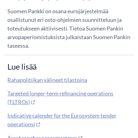
Suomen Pankki on osana eurojärjestelmää
osallistunut eri osto-ohjelmien suunnitteluun ja
toteutukseen aktiivisesti. Tietoa Suomen Pankin
arvopaperiomistuksista julkaistaan Suomen Pankin
taseessa.
Lue lisää
Rahapolitiikan välineet tilastoina
Targeted longer-term refinancing operations
(TLTROs)
Indicative calender for the Eurosystem tender
operationsi
Asset purchase prorgrammes