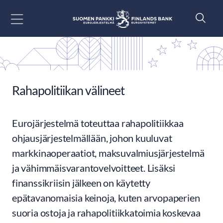
Siirry sisältöön
Rahapolitiikan välineet
Eurojärjestelmä toteuttaa rahapolitiikkaa
ohjausjärjestelmällään, johon kuuluvat
markkinaoperaatiot, maksuvalmiusjärjestelmä
ja vähimmäisvarantovelvoitteet. Lisäksi
finanssikriisin jälkeen on käytetty
epätavanomaisia keinoja, kuten arvopaperien
suoria ostoja ja rahapolitiikkatoimia koskevaa