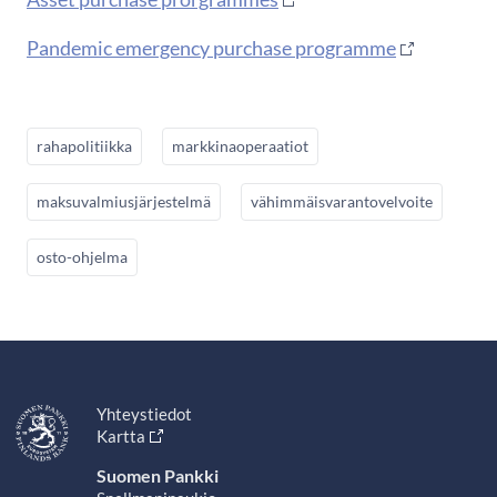
Pandemic emergency purchase programme
rahapolitiikka
markkinaoperaatiot
maksuvalmiusjärjestelmä
vähimmäisvarantovelvoite
osto-ohjelma
Yhteystiedot
Kartta
Suomen Pankki