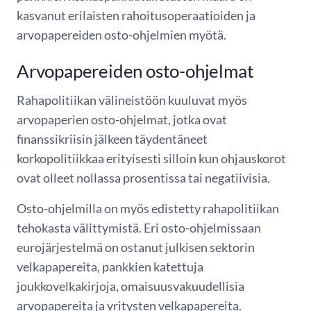
kasvanut erilaisten rahoitusoperaatioiden ja
arvopapereiden osto-ohjelmien myötä.
Arvopapereiden osto-ohjelmat
Rahapolitiikan välineistöön kuuluvat myös
arvopaperien osto-ohjelmat, jotka ovat
finanssikriisin jälkeen täydentäneet
korkopolitiikkaa erityisesti silloin kun ohjauskorot
ovat olleet nollassa prosentissa tai negatiivisia.
Osto-ohjelmilla on myös edistetty rahapolitiikan
tehokasta välittymistä. Eri osto-ohjelmissaan
eurojärjestelmä on ostanut julkisen sektorin
velkapapereita, pankkien katettuja
joukkovelkakirjoja, omaisuusvakuudellisia
arvopapereita ja yritysten velkapapereita.