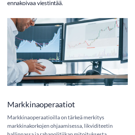
ennakoivaa viestintää.
Markkinaoperaatiot
Markkinaoperaatioilla on tärkeä merkitys
markkinakorkojen ohjaamisessa, likviditeetin
hallinnassa ja rahapolitiikan mitoituksesta