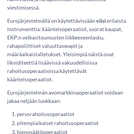
viestimisessä.
Eurojärjestelmällä on käytettävissään
viisi
erilaista
instrumenttia: käänteisoperaatiot, suorat kaupat,
EKP:n velkasitoumusten liikkeeseenlasku,
rahapoliittiset valuuttaswapit ja
määräaikaistalletukset. Yleisimpiä näistä ovat
likviditeettiä lisäävissä vakuudellisissa
rahoitusoperaatioissa käytettävät
käänteisoperaatiot.
Eurojärjestelmän avomarkkinaoperaatiot voidaan
jakaa neljään luokkaan:
perusrahoitusoperaatiot
pitempiaikaiset rahoitusoperaatiot
hienosäätöoperaatiot