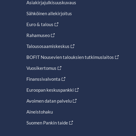
Asiakirjajulkisuuskuvaus
Sähköinen allekirjoitus
Euro & talous
Rahamuseo
Talousosaamiskeskus
BOFIT Nousevien talouksien tutkimuslaitos
Vuosikertomus
Finanssivalvonta
Euroopan keskuspankki
Avoimen datan palvelu
Aineistohaku
Suomen Pankin taide