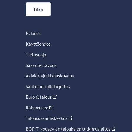
Tilaa
Palaute
Käyttöehdot
Tietosuoja
Saavutettavuus
Asiakirjajulkisuuskuvaus
Sähköinen allekirjoitus
Euro & talous
Rahamuseo
Talousosaamiskeskus
BOFIT Nousevien talouksien tutkimuslaitos