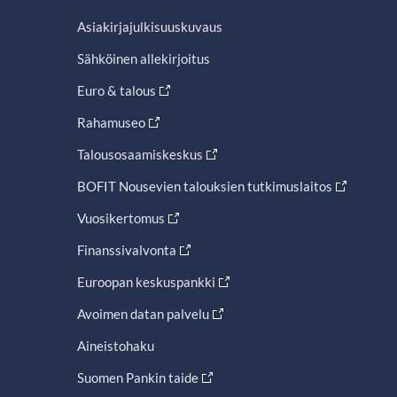
Asiakirjajulkisuuskuvaus
Sähköinen allekirjoitus
Euro & talous
Rahamuseo
Talousosaamiskeskus
BOFIT Nousevien talouksien tutkimuslaitos
Vuosikertomus
Finanssivalvonta
Euroopan keskuspankki
Avoimen datan palvelu
Aineistohaku
Suomen Pankin taide