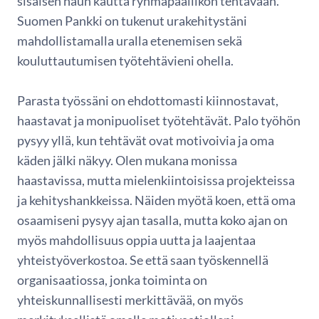
sisäisen haun kautta ryhmäpäällikön tehtävään.
Suomen Pankki on tukenut urakehitystäni
mahdollistamalla uralla etenemisen sekä
kouluttautumisen työtehtävieni ohella.
Parasta työssäni on ehdottomasti kiinnostavat,
haastavat ja monipuoliset työtehtävät. Palo työhön
pysyy yllä, kun tehtävät ovat motivoivia ja oma
käden jälki näkyy. Olen mukana monissa
haastavissa, mutta mielenkiintoisissa projekteissa
ja kehityshankkeissa. Näiden myötä koen, että oma
osaamiseni pysyy ajan tasalla, mutta koko ajan on
myös mahdollisuus oppia uutta ja laajentaa
yhteistyöverkostoa. Se että saan työskennellä
organisaatiossa, jonka toiminta on
yhteiskunnallisesti merkittävää, on myös