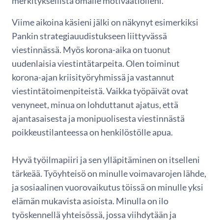
merkityksellistä omalle motivaatiolleni.
Viime aikoina käsieni jälki on näkynyt esimerkiksi
Pankin strategiauudistukseen liittyvässä
viestinnässä. Myös korona-aika on tuonut
uudenlaisia viestintätarpeita. Olen toiminut
korona-ajan kriisityöryhmissä ja vastannut
viestintätoimenpiteistä. Vaikka työpäivät ovat
venyneet, minua on lohduttanut ajatus, että
ajantasaisesta ja monipuolisesta viestinnästä
poikkeustilanteessa on henkilöstölle apua.
Hyvä työilmapiiri ja sen ylläpitäminen on itselleni
tärkeää. Työyhteisö on minulle voimavarojen lähde,
ja sosiaalinen vuorovaikutus töissä on minulle yksi
elämän mukavista asioista. Minulla on ilo
työskennellä yhteisössä, jossa viihdytään ja