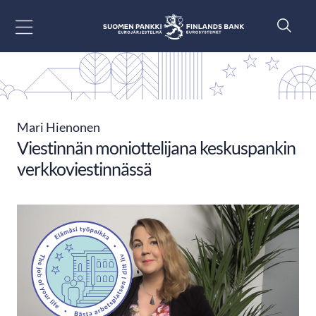
Siirry sisältöön
Mari Hienonen
Viestinnän moniottelijana keskuspankin
verkkoviestinnässä