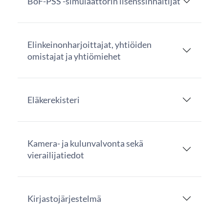
BoF-PSS -simulaattorin lisenssinhaltijat
Elinkeinonharjoittajat, yhtiöiden
omistajat ja yhtiömiehet
Eläkerekisteri
Kamera- ja kulunvalvonta sekä
vierailijatiedot
Kirjastojärjestelmä