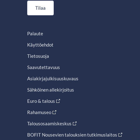
Tilaa
Palaute
Käyttöehdot
Tietosuoja
Saavutettavuus
Asiakirjajulkisuuskuvaus
Sähköinen allekirjoitus
Euro & talous
Rahamuseo
Talousosaamiskeskus
BOFIT Nousevien talouksien tutkimuslaitos