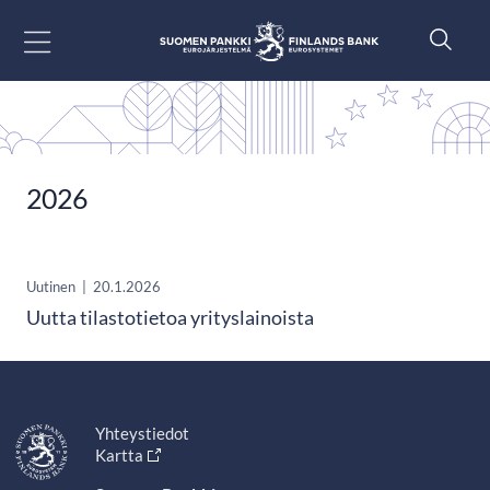
Siirry sisältöön
2026
Uutinen
|
20.1.2026
Uutta tilastotietoa yrityslainoista
Yhteystiedot
Kartta