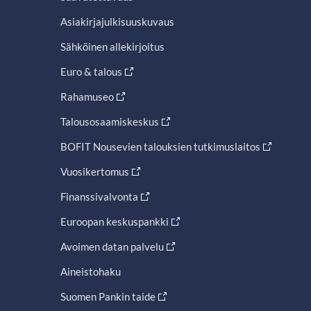
Asiakirjajulkisuuskuvaus
Sähköinen allekirjoitus
Euro & talous
Rahamuseo
Talousosaamiskeskus
BOFIT Nousevien talouksien tutkimuslaitos
Vuosikertomus
Finanssivalvonta
Euroopan keskuspankki
Avoimen datan palvelu
Aineistohaku
Suomen Pankin taide