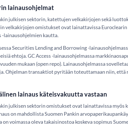
rin lainausohjelmat
in julkisen sektorin, katettujen velkakirjojen sekä luott
in velkakirjojen omistukset ovat lainattavissa Eurocleari
s -lainausohjelmien kautta.
essa Securities Lending and Borrowing -lainausohjelmass
leisiä ehtoja. GC Access -lainausohjelmassa markkinaosapu
avuuden mukaan (open repo). Lainausohjelmassa sovellet
a. Ohjelman transaktiot pyritään toteuttamaan niin, että n
linen lainaus käteisvakuutta vastaan
in julkisen sektorin omistukset ovat lainattavissa myös 
inaus on mahdollista Suomen Pankin arvopaperikaupankäy
la on voimassa oleva takaisinostoa koskeva sopimus Suome