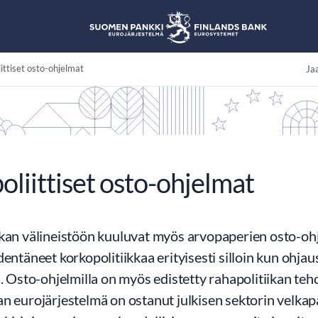
ittiset osto-ohjelmat
Jaa
liittiset osto-ohjelmat
kan välineistöön kuuluvat myös arvopaperien osto-ohje
dentäneet korkopolitiikkaa erityisesti silloin kun ohjaus
a. Osto-ohjelmilla on myös edistetty rahapolitiikan teh
n eurojärjestelmä on ostanut julkisen sektorin velkap