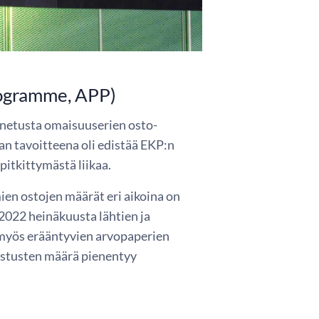
rogramme, APP)
netusta omaisuuserien osto-
an tavoitteena oli edistää EKP:n
pitkittymästä liikaa.
ien ostojen määrät eri aikoina on
 2022 heinäkuusta lähtien ja
myös erääntyvien arvopaperien
istusten määrä pienentyy