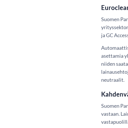
Euroclea
Suomen Pank
yrityssektor
ja GC Acces
Automaattis
asettamia y
niiden saat
lainausehtoj
neutraalit.
Kahdenvä
Suomen Pank
vastaan. La
vastapuolil