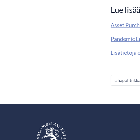
Lue lisä
Asset Purc
Pandemic E
Lisätietoja
rahapolitiikk