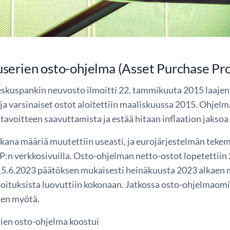
serien osto-ohjelma (Asset Purchase P
skuspankin neuvosto ilmoitti 22. tammikuuta 2015 laajen
ja varsinaiset ostot aloitettiin maaliskuussa 2015. Ohjelm
avoitteen saavuttamista ja estää hitaan inflaation jaksoa 
kana määriä muutettiin useasti, ja eurojärjestelmän tekem
P:n verkkosivuilla. Osto-ohjelman netto-ostot lopetettiin
5.6.2023 päätöksen mukaisesti heinäkuusta 2023 alkaen 
joituksista luovuttiin kokonaan. Jatkossa osto-ohjelmaom
ten myötä.
en osto-ohjelma koostui