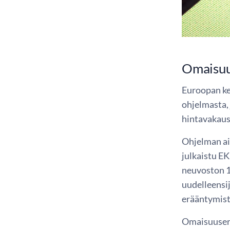
Omaisuu
Euroopan ke
ohjelmasta, 
hintavakaust
Ohjelman ai
julkaistu EK
neuvoston 1
uudelleensi
erääntymis
Omaisuuseri