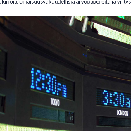
kirjoja, omaisuusvakuudellisia arvopapereita ja yrity