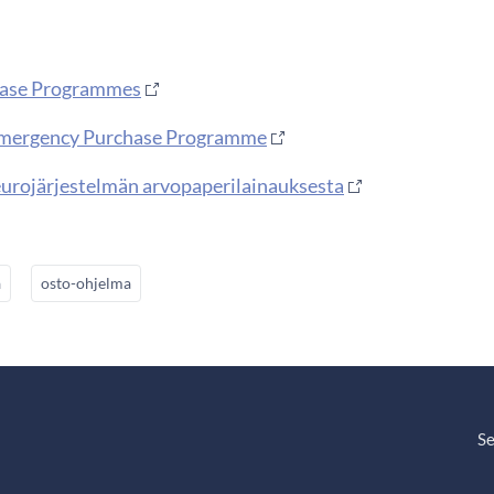
ä
hase Programmes
mergency Purchase Programme
 eurojärjestelmän arvopaperilainauksesta
a
osto-ohjelma
Se