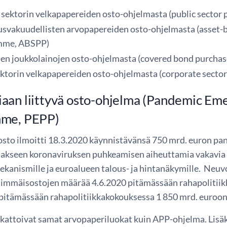
n sektorin velkapapereiden osto-ohjelmasta (public secto
svakuudellisten arvopapereiden osto-ohjelmasta (asset-b
mme, ABSPP)
jen joukkolainojen osto-ohjelmasta (covered bond purch
ektorin velkapapereiden osto-ohjelmasta (corporate sect
aan liittyvä osto-ohjelma (Pandemic Em
mme, PEPP)
sto ilmoitti 18.3.2020 käynnistävänsä 750 mrd. euron pa
uakseen koronaviruksen puhkeamisen aiheuttamia vakavia r
ekanismille ja euroalueen talous- ja hintanäkymille. Neuv
immäisostojen määrää 4.6.2020 pitämässään rahapolitiik
pitämässään rahapolitiikkakokouksessa 1 850 mrd. euroon
kattoivat samat arvopaperiluokat kuin APP-ohjelma. Lisäk