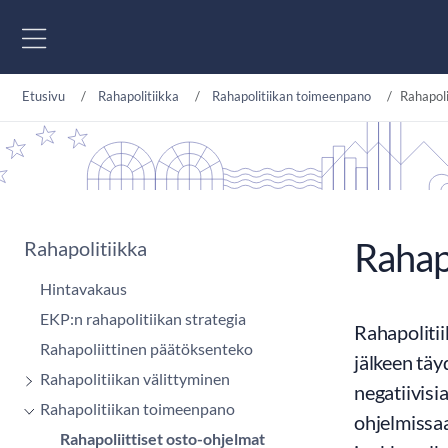
Siirry sisältöön
Etusivu
Rahapolitiikka
Rahapolitiikan toimeenpano
Rahapoli
Rahapo
Rahapolitiikka
Hintavakaus
EKP:n rahapolitiikan strategia
Rahapolitii
Rahapoliittinen päätöksenteko
jälkeen täy
Rahapolitiikan välittyminen
negatiivisi
Rahapolitiikan toimeenpano
ohjelmissaa
Rahapoliittiset osto-ohjelmat