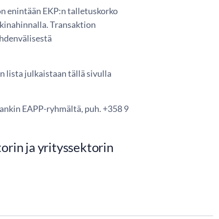
on enintään EKP:n talletuskorko
kkinahinnalla. Transaktion
kahdenvälisestä
lista julkaistaan tällä sivulla
 Pankin EAPP-ryhmältä, puh. +358 9
orin ja yrityssektorin