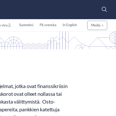
Suomeksi
På svenska
In English
 sivu
Media
lmat, jotka ovat finanssikriisin
korot ovat olleet nollassa tai
okasta välittymistä. Osto-
apereita, pankkien katettuja