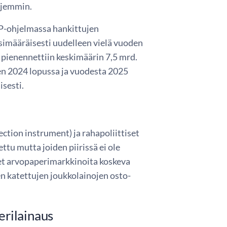
aajemmin.
P-ohjelmassa hankittujen
simääräisesti uudelleen vielä vuoden
 pienennettiin keskimäärin 7,5 mrd.
en 2024 lopussa ja vuodesta 2025
sesti.
tion instrument) ja rahapoliittiset
ttu mutta joiden piirissä ei ole
eet arvopaperimarkkinoita koskeva
n katettujen joukkolainojen osto-
rilainaus