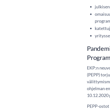
julkise
omaisuu
progra
katettu
yrityss
Pandemi
Progra
EKP:n neuvo
(PEPP) torj
välittymism
ohjelman en
10.12.2020 
PEPP-ostot 