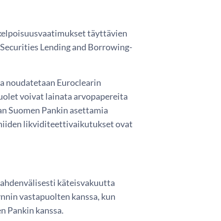
okelpoisuusvaatimukset täyttävien
n Securities Lending and Borrowing-
a noudatetaan Euroclearin
olet voivat lainata arvopapereita
aan Suomen Pankin asettamia
iiden likviditeettivaikutukset ovat
kahdenvälisesti käteisvakuutta
nnin vastapuolten kanssa, kun
n Pankin kanssa.