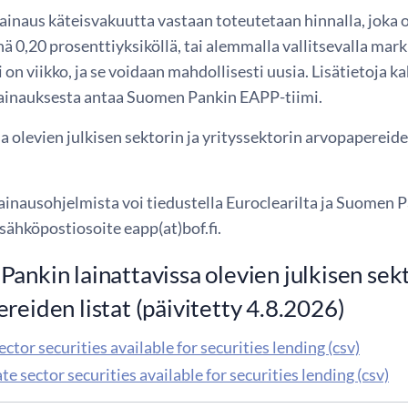
ainaus käteisvakuutta vastaan toteutetaan hinnalla, joka 
 0,20 prosenttiyksiköllä, tai alemmalla vallitsevalla mar
 on viikko, ja se voidaan mahdollisesti uusia. Lisätietoja 
ainauksesta antaa Suomen Pankin EAPP-tiimi.
a olevien julkisen sektorin ja yrityssektorin arvopapereiden 
lainausohjelmista voi tiedustella Euroclearilta ja Suomen
sähköpostiosoite eapp(at)bof.fi.
ankin lainattavissa olevien julkisen sekt
reiden listat (päivitetty 4.8.2026)
ector securities available for securities lending (csv)
e sector securities available for securities lending (csv)