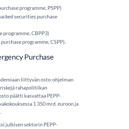
r purchase programme, PSPP)
acked securities purchase
ase programme, CBPP3)
or purchase programme, CSPP).
ergency Purchase
ndemiaan liittyvän osto-ohjelman
iskejä rahapolitiikan
osto päätti kasvattaa PEPP-
kakokouksessa 1 350 mrd. euroon ja
.
si julkisen sektorin PEPP-