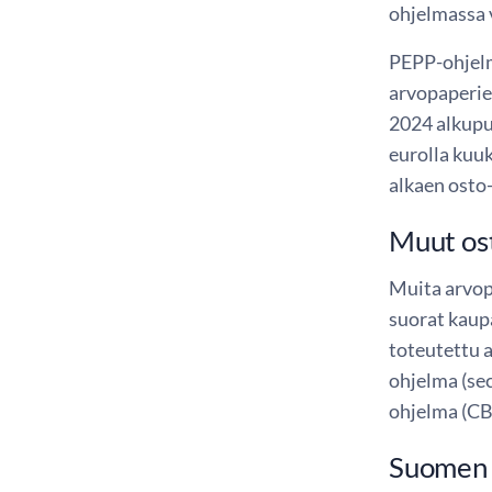
ohjelmassa v
PEPP-ohjelm
arvopaperie
2024 alkupu
eurolla kuu
alkaen osto
Muut os
Muita arvop
suorat kaupa
toteutettu 
ohjelma (se
ohjelma (CB
Suomen 