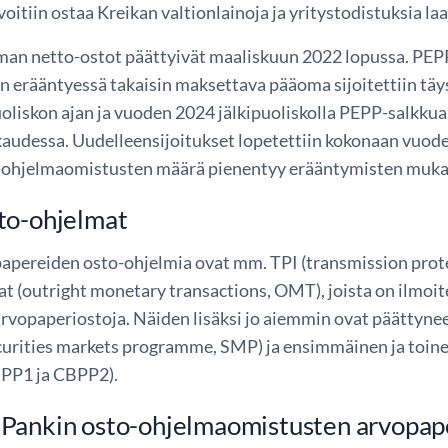
oitiin ostaa Kreikan valtionlainoja ja yritystodistuksia l
an netto-ostot päättyivät maaliskuun 2022 lopussa. PEP
n erääntyessä takaisin maksettava pääoma sijoitettiin täy
oliskon ajan ja vuoden 2024 jälkipuoliskolla PEPP-salkkua
kaudessa. Uudelleensijoitukset lopetettiin kokonaan vuod
-ohjelmaomistusten määrä pienentyy erääntymisten mukai
to-ohjelmat
apereiden osto-ohjelmia ovat mm. TPI (transmission protec
t (outright monetary transactions, OMT), joista on ilmoite
arvopaperiostoja. Näiden lisäksi jo aiemmin ovat päättyn
curities markets programme, SMP) ja ensimmäinen ja toine
PP1 ja CBPP2).
Pankin osto-ohjelmaomistusten arvopape