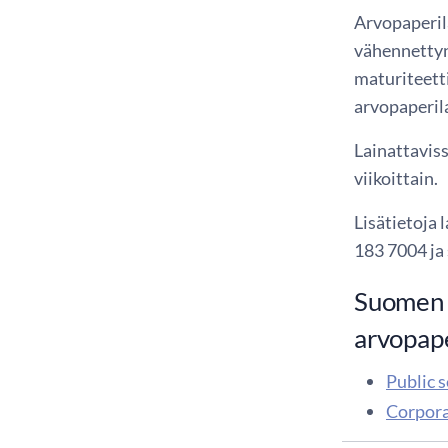
Arvopaperil
vähennettynä
maturiteetti
arvopaperil
Lainattaviss
viikoittain.
Lisätietoja 
183 7004 ja 
Suomen P
arvopape
Public s
Corporat