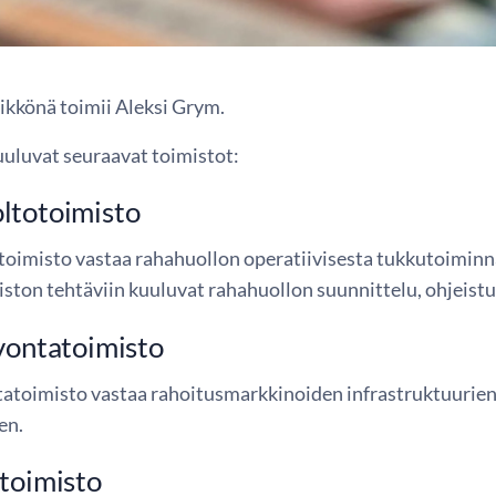
ikkönä toimii Aleksi Grym.
uluvat seuraavat toimistot:
ltotoimisto
oimisto vastaa rahahuollon operatiivisesta tukkutoiminn
iston tehtäviin kuuluvat rahahuollon suunnittelu, ohjeistus
vontatoimisto
tatoimisto vastaa rahoitusmarkkinoiden infrastruktuurien 
en.
toimisto