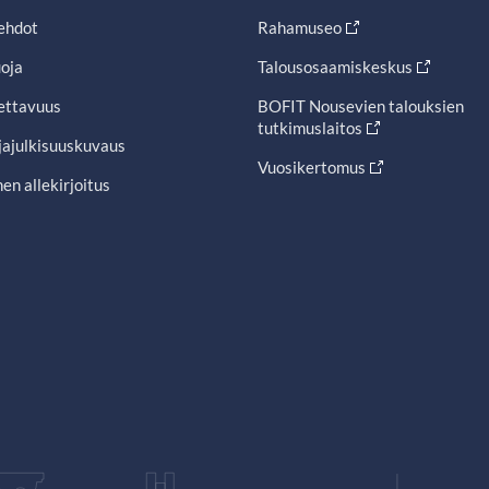
ehdot
Rahamuseo
oja
Talousosaamiskeskus
ettavuus
BOFIT Nousevien talouksien
tutkimuslaitos
jajulkisuuskuvaus
Vuosikertomus
en allekirjoitus