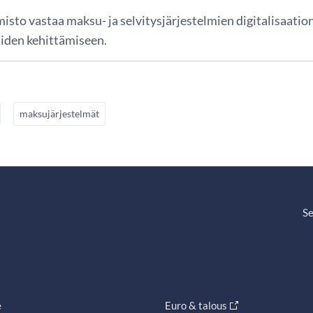
isto vastaa maksu- ja selvitysjärjestelmien digitalisaatio
iiden kehittämiseen.
maksujärjestelmät
Se
e
Euro & talous