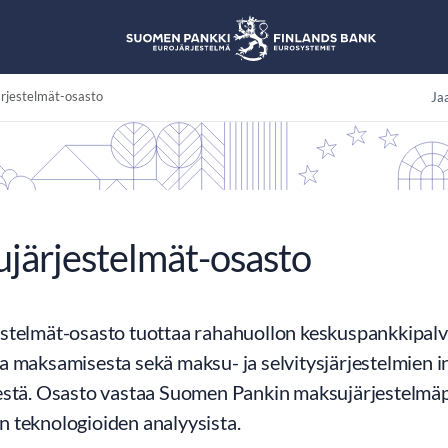
rjestelmät-osasto
Jaa
järjestelmät-osasto
telmät-osasto tuottaa rahahuollon keskuspankkipalvelu
 maksamisesta sekä maksu- ja selvitysjärjestelmien in
estä. Osasto vastaa Suomen Pankin maksujärjestelmäpo
 teknologioiden analyysista.