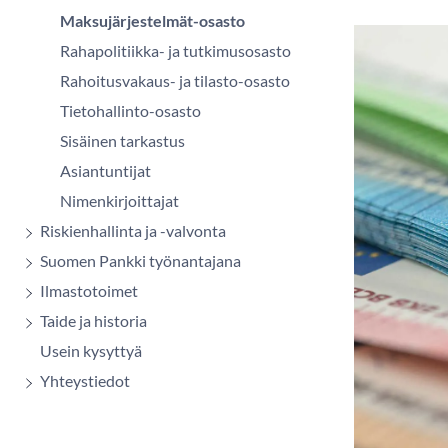
Maksujärjestelmät-osasto
Rahapolitiikka- ja tutkimusosasto
Rahoitusvakaus- ja tilasto-osasto
Tietohallinto-osasto
Sisäinen tarkastus
Asiantuntijat
Nimenkirjoittajat
Riskienhallinta ja -valvonta
Suomen Pankki työnantajana
Ilmastotoimet
Taide ja historia
Usein kysyttyä
Yhteystiedot