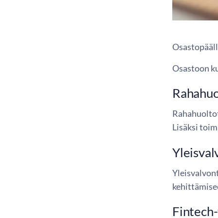
Osastopääll
Osastoon ku
Rahahuo
Rahahuoltot
Lisäksi toim
Yleisval
Yleisvalvon
kehittämise
Fintech-