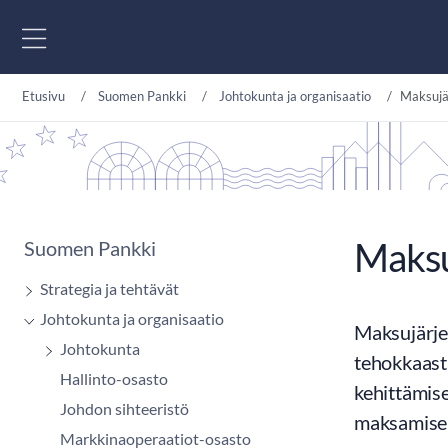
Siirry sisältöön
Etusivu
Suomen Pankki
Johtokunta ja organisaatio
Maksujä
Maksu
Suomen Pankki
Strategia ja tehtävät
Johtokunta ja organisaatio
Maksujärjes
Johtokunta
tehokkaasta
Hallinto-osasto
kehittämis
Johdon sihteeristö
maksamisen
Markkinaoperaatiot-osasto