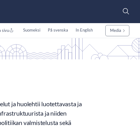
Suomeksi
På svenska
In English
 sivu
Media
t ja huolehtii luotettavasta ja
frastruktuurista ja niiden
litiikan valmistelusta sekä