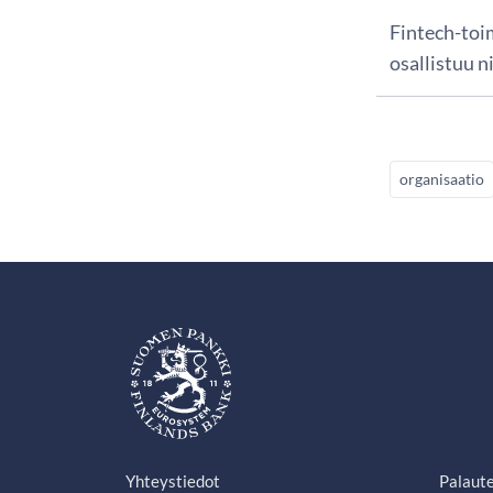
Fintech-toim
osallistuu n
organisaatio
Yhteystiedot
Palaut