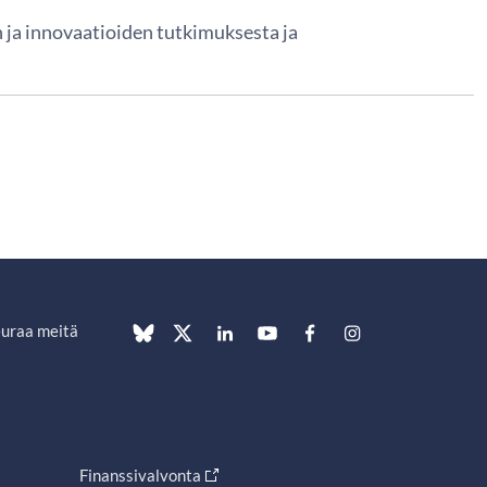
n ja innovaatioiden tutkimuksesta ja
uraa meitä
Finanssivalvonta