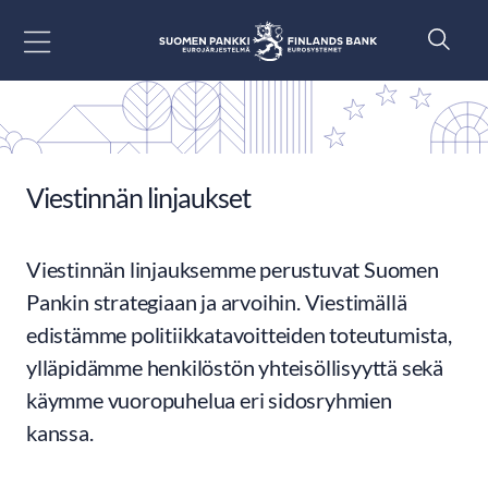
Siirry sisältöön
Viestinnän linjaukset
Viestinnän linjauksemme perustuvat Suomen
Pankin strategiaan ja arvoihin. Viestimällä
edistämme politiikkatavoitteiden toteutumista,
ylläpidämme henkilöstön yhteisöllisyyttä sekä
käymme vuoropuhelua eri sidosryhmien
kanssa.