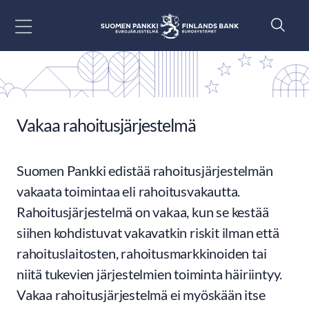
Siirry sisältöön
Vakaa rahoitusjärjestelmä
Suomen Pankki edistää rahoitusjärjestelmän
vakaata toimintaa eli rahoitusvakautta.
Rahoitusjärjestelmä on vakaa, kun se kestää
siihen kohdistuvat vakavatkin riskit ilman että
rahoituslaitosten, rahoitusmarkkinoiden tai
niitä tukevien järjestelmien toiminta häiriintyy.
Vakaa rahoitusjärjestelmä ei myöskään itse