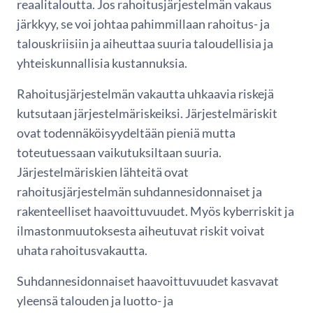
reaalitaloutta. Jos rahoitusjärjestelmän vakaus
järkkyy, se voi johtaa pahimmillaan rahoitus- ja
talouskriisiin ja aiheuttaa suuria taloudellisia ja
yhteiskunnallisia kustannuksia.
Rahoitusjärjestelmän vakautta uhkaavia riskejä
kutsutaan järjestelmäriskeiksi. Järjestelmäriskit
ovat todennäköisyydeltään pieniä mutta
toteutuessaan vaikutuksiltaan suuria.
Järjestelmäriskien lähteitä ovat
rahoitusjärjestelmän suhdannesidonnaiset ja
rakenteelliset haavoittuvuudet. Myös kyberriskit ja
ilmastonmuutoksesta aiheutuvat riskit voivat
uhata rahoitusvakautta.
Suhdannesidonnaiset haavoittuvuudet kasvavat
yleensä talouden ja luotto- ja