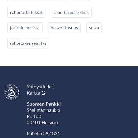
rahoituslaitokset
rahoitusmarkkinat
järjestelmäriski
haavoittuvuus
velka
rahoituksen välitys
Yhteystiedot
Kartta
Suomen Pankki
Snellmaninaukio
PL 160
00101 Helsinki
Puhelin 09 1831