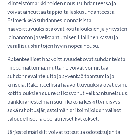
kiinteistömarkkinoiden noususuhdanteessa ja
voivat aiheuttaa tappioita laskusuhdanteessa.
Esimerkkejä suhdannesidonnaisista
haavoittuvuuksista ovat kotitalouksien ja yritysten
lainanoton ja velkaantumisen liiallinen kasvu ja
varallisuushintojen hyvin nopea nousu.
Rakenteelliset haavoittuvuudet ovat suhdanteista
riippumattomia, mutta ne voivat voimistaa
suhdannevaihteluita ja syventää taantumia ja
kriisejä. Rakenteellisia haavoittuvuuksia ovat esim.
kotitalouksien suureksi kasvanut velkaantuneisuus,
pankkijärjestelmän suuri koko ja keskittyneisyys
sekä rahoitusjärjestelmän eri toimijoiden väliset
taloudelliset ja operatiiviset kytkökset.
Järjestelmäriskit voivat toteutua odotettujen tai