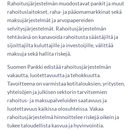
Rahoitusjärjestelmän muodostavat pankit ja muut
rahoituslaitokset, raha- ja pääomamarkkinat sekä
maksujärjestelmät ja arvopapereiden
selvitysjärjestelmät. Rahoitusjärjestelmän
tehtävänä on kanavoida rahoitusta säästäjiltä ja
sijoittajilta kuluttajille ja investoijille, välittää
maksuja sekä hallita riskejä.
Suomen Pankki edistää rahoitusjärjestelmän
vakautta, luotettavuutta ja tehokkuutta.
Tavoitteena on varmistaa kotitalouksien, yritysten,
yhteisöjen ja julkisen sektorin tarvitsemien
rahoitus- ja maksupalveluiden saatavuus ja
luotettavuus kaikissa olosuhteissa. Vakaa
rahoitusjärjestelmä hinnoittelee riskejä oikein ja
tukee taloudellista kasvua ja hyvinvointia.