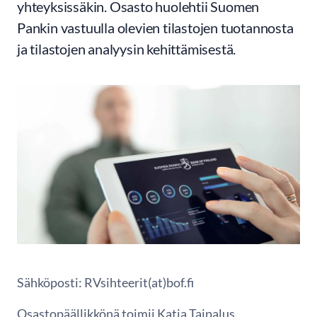
yhteyksissäkin. Osasto huolehtii Suomen
Pankin vastuulla olevien tilastojen tuotannosta
ja tilastojen analyysin kehittämisestä.
Sähköposti: RVsihteerit(at)bof.fi
Osastopäällikkönä toimii Katja Taipalus.