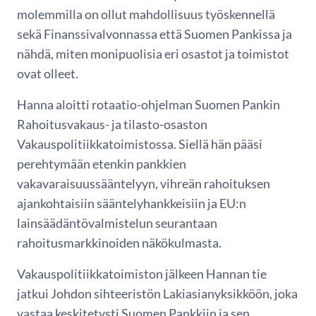
molemmilla on ollut mahdollisuus työskennellä
sekä Finanssivalvonnassa että Suomen Pankissa ja
nähdä, miten monipuolisia eri osastot ja toimistot
ovat olleet.
Hanna aloitti rotaatio-ohjelman Suomen Pankin
Rahoitusvakaus- ja tilasto-osaston
Vakauspolitiikkatoimistossa. Siellä hän pääsi
perehtymään etenkin pankkien
vakavaraisuussääntelyyn, vihreän rahoituksen
ajankohtaisiin sääntelyhankkeisiin ja EU:n
lainsäädäntövalmistelun seurantaan
rahoitusmarkkinoiden näkökulmasta.
Vakauspolitiikkatoimiston jälkeen Hannan tie
jatkui Johdon sihteeristön Lakiasianyksikköön, joka
vastaa keskitetysti Suomen Pankkiin ja sen