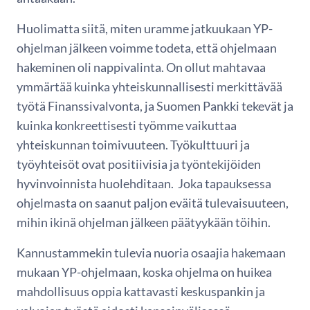
Huolimatta siitä, miten uramme jatkuukaan YP-
ohjelman jälkeen voimme todeta, että ohjelmaan
hakeminen oli nappivalinta. On ollut mahtavaa
ymmärtää kuinka yhteiskunnallisesti merkittävää
työtä Finanssivalvonta, ja Suomen Pankki tekevät ja
kuinka konkreettisesti työmme vaikuttaa
yhteiskunnan toimivuuteen. Työkulttuuri ja
työyhteisöt ovat positiivisia ja työntekijöiden
hyvinvoinnista huolehditaan. Joka tapauksessa
ohjelmasta on saanut paljon eväitä tulevaisuuteen,
mihin ikinä ohjelman jälkeen päätyykään töihin.
Kannustammekin tulevia nuoria osaajia hakemaan
mukaan YP-ohjelmaan, koska ohjelma on huikea
mahdollisuus oppia kattavasti keskuspankin ja