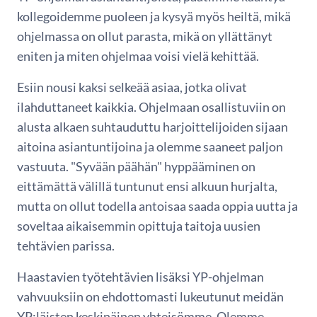
kollegoidemme puoleen ja kysyä myös heiltä, mikä
ohjelmassa on ollut parasta, mikä on yllättänyt
eniten ja miten ohjelmaa voisi vielä kehittää.
Esiin nousi kaksi selkeää asiaa, jotka olivat
ilahduttaneet kaikkia. Ohjelmaan osallistuviin on
alusta alkaen suhtauduttu harjoittelijoiden sijaan
aitoina asiantuntijoina ja olemme saaneet paljon
vastuuta. "Syvään päähän" hyppääminen on
eittämättä välillä tuntunut ensi alkuun hurjalta,
mutta on ollut todella antoisaa saada oppia uutta ja
soveltaa aikaisemmin opittuja taitoja uusien
tehtävien parissa.
Haastavien työtehtävien lisäksi YP-ohjelman
vahvuuksiin on ehdottomasti lukeutunut meidän
YP:läisten keskinäinen yhteisömme. Olemme