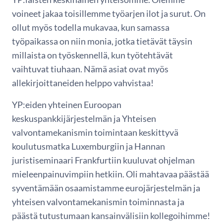
voineet jakaa toisillemme työarjen ilot ja surut. On
ollut myös todella mukavaa, kun samassa
työpaikassa on niin monia, jotka tietävät täysin
millaista on työskennellä, kun työtehtävät
vaihtuvat tiuhaan. Nämä asiat ovat myös
allekirjoittaneiden helppo vahvistaa!
YP:eiden yhteinen Euroopan
keskuspankkijärjestelmän ja Yhteisen
valvontamekanismin toimintaan keskittyvä
koulutusmatka Luxemburgiin ja Hannan
juristiseminaari Frankfurtiin kuuluvat ohjelman
mieleenpainuvimpiin hetkiin. Oli mahtavaa päästää
syventämään osaamistamme eurojärjestelmän ja
yhteisen valvontamekanismin toiminnasta ja
päästä tutustumaan kansainvälisiin kollegoihimme!