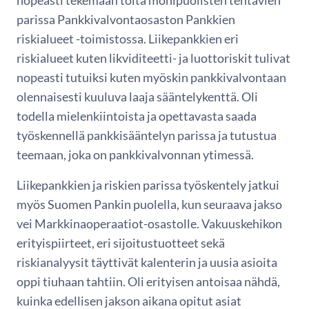
parissa Pankkivalvontaosaston Pankkien
riskialueet -toimistossa. Liikepankkien eri
riskialueet kuten likviditeetti- ja luottoriskit tulivat
nopeasti tutuiksi kuten myöskin pankkivalvontaan
olennaisesti kuuluva laaja sääntelykenttä. Oli
todella mielenkiintoista ja opettavasta saada
työskennellä pankkisääntelyn parissa ja tutustua
teemaan, joka on pankkivalvonnan ytimessä.
Liikepankkien ja riskien parissa työskentely jatkui
myös Suomen Pankin puolella, kun seuraava jakso
vei Markkinaoperaatiot-osastolle. Vakuuskehikon
erityispiirteet, eri sijoitustuotteet sekä
riskianalyysit täyttivät kalenterin ja uusia asioita
oppi tiuhaan tahtiin. Oli erityisen antoisaa nähdä,
kuinka edellisen jakson aikana opitut asiat