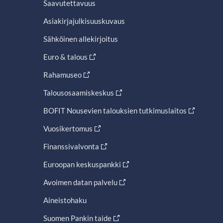
Saavutettavuus
Asiakirjajulkisuuskuvaus
Sähköinen allekirjoitus
Euro & talous
Rahamuseo
Talousosaamiskeskus
BOFIT Nousevien talouksien tutkimuslaitos
Vuosikertomus
Finanssivalvonta
Euroopan keskuspankki
Avoimen datan palvelu
Aineistohaku
Suomen Pankin taide