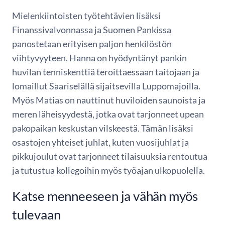
Mielenkiintoisten työtehtävien lisäksi
Finanssivalvonnassa ja Suomen Pankissa
panostetaan erityisen paljon henkilöstön
viihtyvyyteen. Hanna on hyödyntänyt pankin
huvilan tenniskenttiä teroittaessaan taitojaan ja
lomaillut Saariselällä sijaitsevilla Luppomajoilla.
Myös Matias on nauttinut huviloiden saunoista ja
meren läheisyydestä, jotka ovat tarjonneet upean
pakopaikan keskustan vilskeestä. Tämän lisäksi
osastojen yhteiset juhlat, kuten vuosijuhlat ja
pikkujoulut ovat tarjonneet tilaisuuksia rentoutua
ja tutustua kollegoihin myös työajan ulkopuolella.
Katse menneeseen ja vähän myös
tulevaan