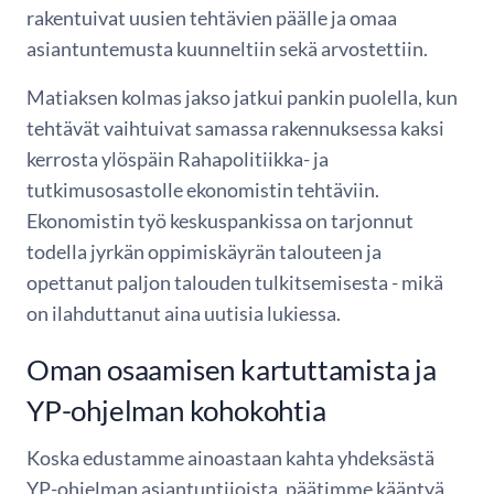
rakentuivat uusien tehtävien päälle ja omaa
asiantuntemusta kuunneltiin sekä arvostettiin.
Matiaksen kolmas jakso jatkui pankin puolella, kun
tehtävät vaihtuivat samassa rakennuksessa kaksi
kerrosta ylöspäin Rahapolitiikka- ja
tutkimusosastolle ekonomistin tehtäviin.
Ekonomistin työ keskuspankissa on tarjonnut
todella jyrkän oppimiskäyrän talouteen ja
opettanut paljon talouden tulkitsemisesta - mikä
on ilahduttanut aina uutisia lukiessa.
Oman osaamisen kartuttamista ja
YP-ohjelman kohokohtia
Koska edustamme ainoastaan kahta yhdeksästä
YP-ohjelman asiantuntijoista, päätimme kääntyä