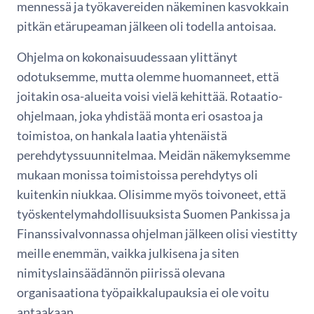
mennessä ja työkavereiden näkeminen kasvokkain
pitkän etärupeaman jälkeen oli todella antoisaa.
Ohjelma on kokonaisuudessaan ylittänyt
odotuksemme, mutta olemme huomanneet, että
joitakin osa-alueita voisi vielä kehittää. Rotaatio-
ohjelmaan, joka yhdistää monta eri osastoa ja
toimistoa, on hankala laatia yhtenäistä
perehdytyssuunnitelmaa. Meidän näkemyksemme
mukaan monissa toimistoissa perehdytys oli
kuitenkin niukkaa. Olisimme myös toivoneet, että
työskentelymahdollisuuksista Suomen Pankissa ja
Finanssivalvonnassa ohjelman jälkeen olisi viestitty
meille enemmän, vaikka julkisena ja siten
nimityslainsäädännön piirissä olevana
organisaationa työpaikkalupauksia ei ole voitu
antaakaan.