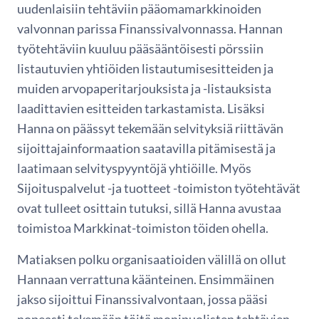
uudenlaisiin tehtäviin pääomamarkkinoiden
valvonnan parissa Finanssivalvonnassa. Hannan
työtehtäviin kuuluu pääsääntöisesti pörssiin
listautuvien yhtiöiden listautumisesitteiden ja
muiden arvopaperitarjouksista ja -listauksista
laadittavien esitteiden tarkastamista. Lisäksi
Hanna on päässyt tekemään selvityksiä riittävän
sijoittajainformaation saatavilla pitämisestä ja
laatimaan selvityspyyntöjä yhtiöille. Myös
Sijoituspalvelut -ja tuotteet -toimiston työtehtävät
ovat tulleet osittain tutuksi, sillä Hanna avustaa
toimistoa Markkinat-toimiston töiden ohella.
Matiaksen polku organisaatioiden välillä on ollut
Hannaan verrattuna käänteinen. Ensimmäinen
jakso sijoittui Finanssivalvontaan, jossa pääsi
nopeasti tekemään töitä monipuolisten tehtävien