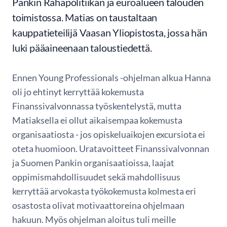
Pankin Rahapolitiikan ja euroalueen talouden
toimistossa. Matias on taustaltaan
kauppatieteilijä Vaasan Yliopistosta, jossa hän
luki pääaineenaan taloustiedettä.
Ennen Young Professionals -ohjelman alkua Hanna
oli jo ehtinyt kerryttää kokemusta
Finanssivalvonnassa työskentelystä, mutta
Matiaksella ei ollut aikaisempaa kokemusta
organisaatiosta - jos opiskeluaikojen excursiota ei
oteta huomioon. Uratavoitteet Finanssivalvonnan
ja Suomen Pankin organisaatioissa, laajat
oppimismahdollisuudet sekä mahdollisuus
kerryttää arvokasta työkokemusta kolmesta eri
osastosta olivat motivaattoreina ohjelmaan
hakuun. Myös ohjelman aloitus tuli meille