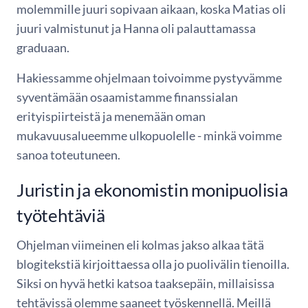
molemmille juuri sopivaan aikaan, koska Matias oli
juuri valmistunut ja Hanna oli palauttamassa
graduaan.
Hakiessamme ohjelmaan toivoimme pystyvämme
syventämään osaamistamme finanssialan
erityispiirteistä ja menemään oman
mukavuusalueemme ulkopuolelle - minkä voimme
sanoa toteutuneen.
Juristin ja ekonomistin monipuolisia
työtehtäviä
Ohjelman viimeinen eli kolmas jakso alkaa tätä
blogitekstiä kirjoittaessa olla jo puolivälin tienoilla.
Siksi on hyvä hetki katsoa taaksepäin, millaisissa
tehtävissä olemme saaneet työskennellä. Meillä