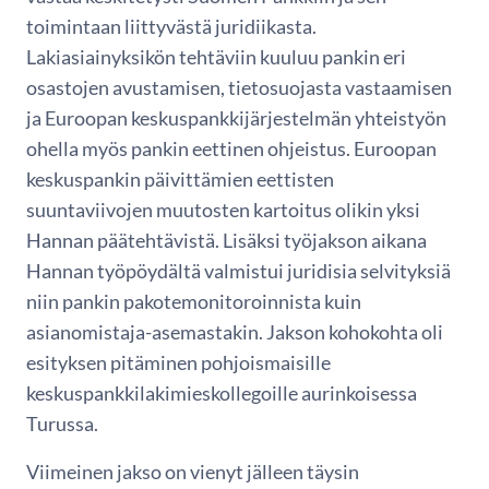
toimintaan liittyvästä juridiikasta.
Lakiasiainyksikön tehtäviin kuuluu pankin eri
osastojen avustamisen, tietosuojasta vastaamisen
ja Euroopan keskuspankkijärjestelmän yhteistyön
ohella myös pankin eettinen ohjeistus. Euroopan
keskuspankin päivittämien eettisten
suuntaviivojen muutosten kartoitus olikin yksi
Hannan päätehtävistä. Lisäksi työjakson aikana
Hannan työpöydältä valmistui juridisia selvityksiä
niin pankin pakotemonitoroinnista kuin
asianomistaja-asemastakin. Jakson kohokohta oli
esityksen pitäminen pohjoismaisille
keskuspankkilakimieskollegoille aurinkoisessa
Turussa.
Viimeinen jakso on vienyt jälleen täysin