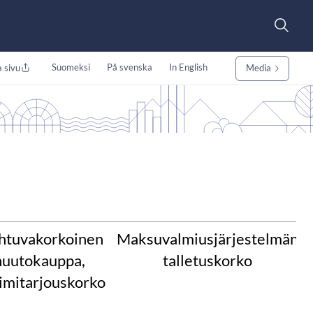
Suomeksi
På svenska
In English
 sivu
Media
htuvakorkoinen
Maksuvalmiusjärjestelmän
huutokauppa,
talletuskorko
imitarjouskorko