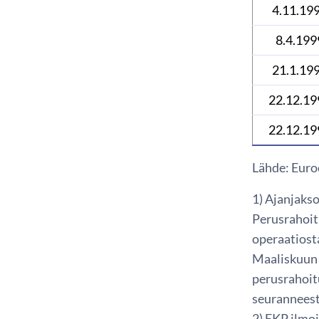
4.11.19
8.4.199
21.1.19
22.12.19
22.12.19
Lähde: Euro
1) Ajanjaks
Perusrahoit
operaatiost
Maaliskuun 
perusrahoit
seuranneesta
2) EKP ilmoi