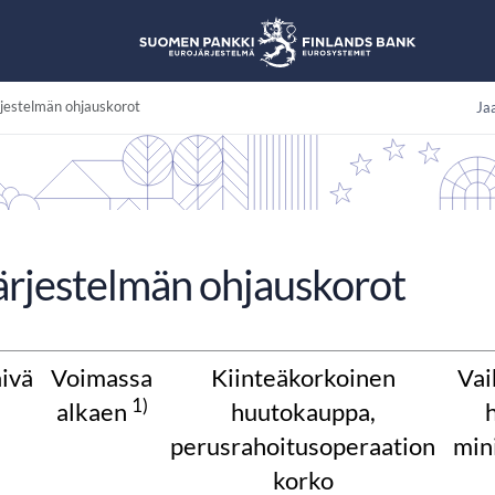
rjestelmän ohjauskorot
Jaa
ärjestelmän ohjauskorot
ivä
Voimassa
Kiinteäkorkoinen
Vai
1)
alkaen
huutokauppa,
perusrahoitusoperaation
min
korko