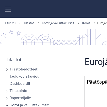
Siirry sisältöön
Etusivu
Tilastot
Korot ja valuuttakurssit
Korot
Eurojä
Euroj
Tilastot
Tilastotiedotteet
Taulukot ja kuviot
Päätöspä
Dashboardit
Tilastoinfo
Raportoijalle
Korot ja valuuttakurssit