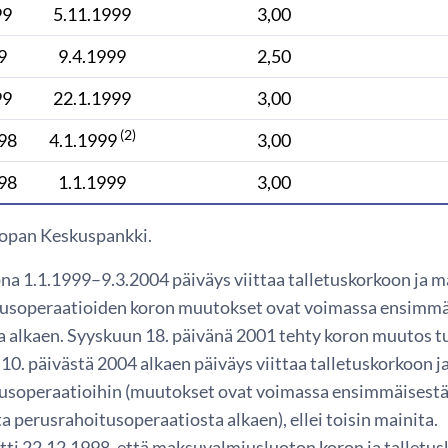
99
5.11.1999
3,00
9
9.4.1999
2,50
99
22.1.1999
3,00
(2)
98
4.1.1999
3,00
98
1.1.1999
3,00
opan Keskuspankki.
ona 1.1.1999–9.3.2004 päiväys viittaa talletuskorkoon ja
usoperaatioiden koron muutokset ovat voimassa ensimmä
a alkaen. Syyskuun 18. päivänä 2001 tehty koron muutos t
10. päivästä 2004 alkaen päiväys viittaa talletuskorkoon 
usoperaatioihin (muutokset ovat voimassa ensimmäisest
 perusrahoitusoperaatiosta alkaen), ellei toisin mainita.
tti 22.12.1998, että maksuvalmiusluoton koron ja talletusk