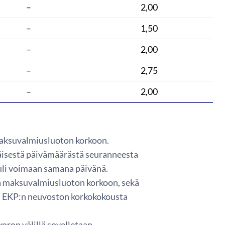
–
2,00
–
1,50
–
2,00
–
2,75
–
2,00
 maksuvalmiusluoton korkoon.
isestä päivämäärästä seuranneesta
uli voimaan samana päivänä.
ja maksuvalmiusluoton korkoon, sekä
ä EKP:n neuvoston korkokokousta
oron välillä sovelletaan