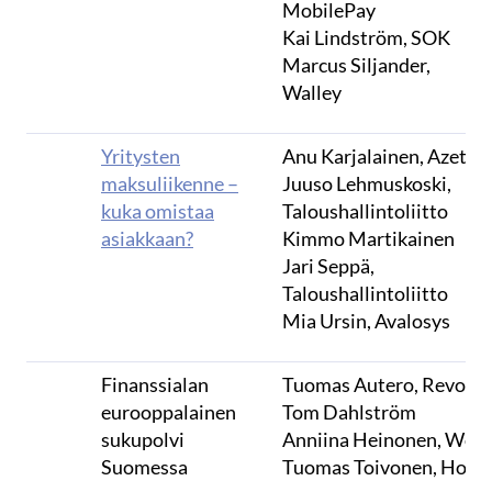
MobilePay
Kai Lindström, SOK
Marcus Siljander,
Walley
Yritysten
Anu Karjalainen, Azets
maksuliikenne –
Juuso Lehmuskoski,
kuka omistaa
Taloushallintoliitto
asiakkaan?
Kimmo Martikainen
Jari Seppä,
Taloushallintoliitto
Mia Ursin, Avalosys
Finanssialan
Tuomas Autero, Revolut
eurooppalainen
Tom Dahlström
sukupolvi
Anniina Heinonen, Wolt
Suomessa
Tuomas Toivonen, Holvi