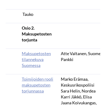
Tauko
Osio 2.
Maksupetosten
torjunta
Maksupetosten
Atte Valtanen, Suomen
tilannekuva
Pankki
Suomessa
Toimijoiden rooli
Marko Erämaa,
maksupetosten
Keskusrikospoliisi
torjunnassa
Sara Helin, Nordea
Karri Jäkkö, Elisa
Jaana Koivukangas,