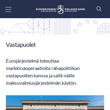
Siirry sisältöön
Vastapuolet
Eurojärjestelmä toteuttaa
markkinaoperaatioita rahapolitiikan
vastapuolten kanssa ja sallii näille
maksuvalmiusjärjestelmän käytön.