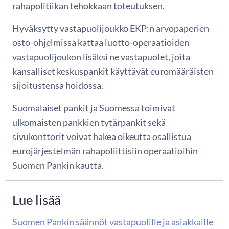
rahapolitiikan tehokkaan toteutuksen.
Hyväksytty vastapuolijoukko EKP:n arvopaperien
osto-ohjelmissa kattaa luotto-operaatioiden
vastapuolijoukon lisäksi ne vastapuolet, joita
kansalliset keskuspankit käyttävät euromääräisten
sijoitustensa hoidossa.
Suomalaiset pankit ja Suomessa toimivat
ulkomaisten pankkien tytärpankit sekä
sivukonttorit voivat hakea oikeutta osallistua
eurojärjestelmän rahapoliittisiin operaatioihin
Suomen Pankin kautta.
Lue lisää
Suomen Pankin säännöt vastapuolille ja asiakkaille