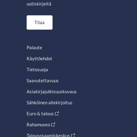
uutiskirjeitä
Tilaa
Palaute
Käyttöehdot
Tietosuoja
Saavutettavuus
Asiakirjajulkisuuskuvaus
Sähköinen allekirjoitus
Euro & talous
Rahamuseo
Talousosaamiskeskus