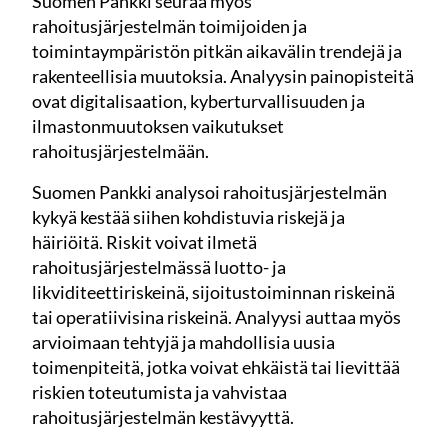
Suomen Pankki seuraa myös
rahoitusjärjestelmän toimijoiden ja
toimintaympäristön pitkän aikavälin trendejä ja
rakenteellisia muutoksia. Analyysin painopisteitä
ovat digitalisaation, kyberturvallisuuden ja
ilmastonmuutoksen vaikutukset
rahoitusjärjestelmään.
Suomen Pankki analysoi rahoitusjärjestelmän
kykyä kestää siihen kohdistuvia riskejä ja
häiriöitä. Riskit voivat ilmetä
rahoitusjärjestelmässä luotto- ja
likviditeettiriskeinä, sijoitustoiminnan riskeinä
tai operatiivisina riskeinä. Analyysi auttaa myös
arvioimaan tehtyjä ja mahdollisia uusia
toimenpiteitä, jotka voivat ehkäistä tai lievittää
riskien toteutumista ja vahvistaa
rahoitusjärjestelmän kestävyyttä.