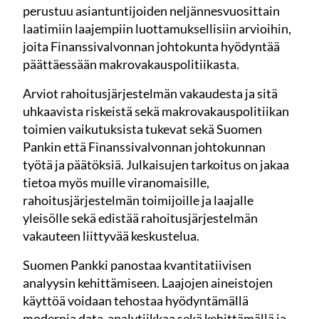
perustuu asiantuntijoiden neljännesvuosittain
laatimiin laajempiin luottamuksellisiin arvioihin,
joita Finanssivalvonnan johtokunta hyödyntää
päättäessään makrovakauspolitiikasta.
Arviot rahoitusjärjestelmän vakaudesta ja sitä
uhkaavista riskeistä sekä makrovakauspolitiikan
toimien vaikutuksista tukevat sekä Suomen
Pankin että Finanssivalvonnan johtokunnan
työtä ja päätöksiä. Julkaisujen tarkoitus on jakaa
tietoa myös muille viranomaisille,
rahoitusjärjestelmän toimijoille ja laajalle
yleisölle sekä edistää rahoitusjärjestelmän
vakauteen liittyvää keskustelua.
Suomen Pankki panostaa kvantitatiivisen
analyysin kehittämiseen. Laajojen aineistojen
käyttöä voidaan tehostaa hyödyntämällä
modernia data-analytiikkaa sekä kehittämällä ja