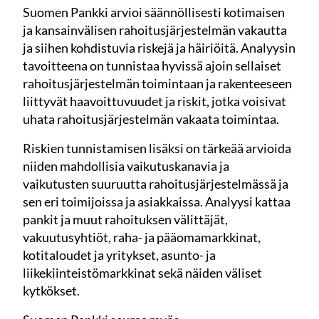
Suomen Pankki arvioi säännöllisesti kotimaisen
ja kansainvälisen rahoitusjärjestelmän vakautta
ja siihen kohdistuvia riskejä ja häiriöitä. Analyysin
tavoitteena on tunnistaa hyvissä ajoin sellaiset
rahoitusjärjestelmän toimintaan ja rakenteeseen
liittyvät haavoittuvuudet ja riskit, jotka voisivat
uhata rahoitusjärjestelmän vakaata toimintaa.
Riskien tunnistamisen lisäksi on tärkeää arvioida
niiden mahdollisia vaikutuskanavia ja
vaikutusten suuruutta rahoitusjärjestelmässä ja
sen eri toimijoissa ja asiakkaissa. Analyysi kattaa
pankit ja muut rahoituksen välittäjät,
vakuutusyhtiöt, raha- ja pääomamarkkinat,
kotitaloudet ja yritykset, asunto- ja
liikekiinteistömarkkinat sekä näiden väliset
kytkökset.