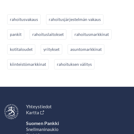
rahoitusvakaus
rahoitusjärjestelmän vakaus
pankit
rahoituslaitokset
rahoitusmarkkinat
kotitaloudet
yritykset
asuntomarkkinat
kiinteistömarkkinat
rahoituksen välitys
Yhteystiedot
Kartta
Suomen Pankki
Snellmaninaukio