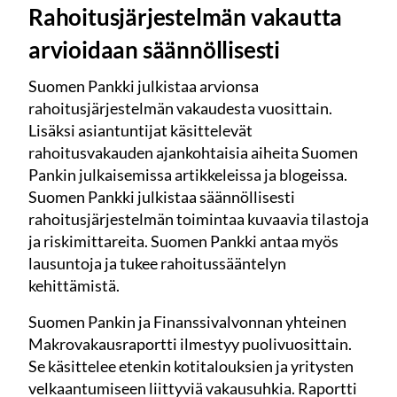
Rahoitusjärjestelmän vakautta
arvioidaan säännöllisesti
Suomen Pankki julkistaa arvionsa
rahoitusjärjestelmän vakaudesta vuosittain.
Lisäksi asiantuntijat käsittelevät
rahoitusvakauden ajankohtaisia aiheita Suomen
Pankin julkaisemissa artikkeleissa ja blogeissa.
Suomen Pankki julkistaa säännöllisesti
rahoitusjärjestelmän toimintaa kuvaavia tilastoja
ja riskimittareita. Suomen Pankki antaa myös
lausuntoja ja tukee rahoitussääntelyn
kehittämistä.
Suomen Pankin ja Finanssivalvonnan yhteinen
Makrovakausraportti ilmestyy puolivuosittain.
Se käsittelee etenkin kotitalouksien ja yritysten
velkaantumiseen liittyviä vakausuhkia. Raportti