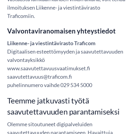
ilmoituksen Liikenne- ja viestintävirasto
Traficomiin.
Valvontaviranomaisen yhteystiedot
Liikenne- ja viestintävirasto Traficom
Digitaalisen esteettömyyden ja saavutettavuuden
valvontayksikkö
www.saavutettavuusvaatimukset.fi
saavutettavuus@traficom.fi
puhelinnumero vaihde 029 534 5000
Teemme jatkuvasti työtä
saavutettavuuden parantamiseksi
Olemme sitoutuneet digipalveluiden
saavutettavuuden parantamiseen. Havaittuja