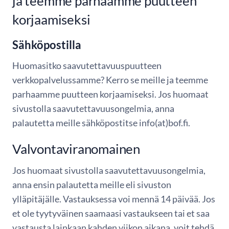
ja teemme parhaamme puutteen
korjaamiseksi
Sähköpostilla
Huomasitko saavutettavuuspuutteen
verkkopalvelussamme? Kerro se meille ja teemme
parhaamme puutteen korjaamiseksi. Jos huomaat
sivustolla saavutettavuusongelmia, anna
palautetta meille sähköpostitse info(at)bof.fi.
Valvontaviranomainen
Jos huomaat sivustolla saavutettavuusongelmia,
anna ensin palautetta meille eli sivuston
ylläpitäjälle. Vastauksessa voi mennä 14 päivää. Jos
et ole tyytyväinen saamaasi vastaukseen tai et saa
vastausta lainkaan kahden viikon aikana, voit tehdä