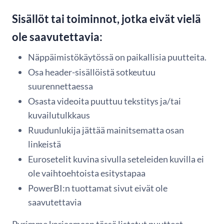
Sisällöt tai toiminnot, jotka eivät vielä
ole saavutettavia:
Näppäimistökäytössä on paikallisia puutteita.
Osa header-sisällöistä sotkeutuu
suurennettaessa
Osasta videoita puuttuu tekstitys ja/tai
kuvailutulkkaus
Ruudunlukija jättää mainitsematta osan
linkeistä
Eurosetelit kuvina sivulla seteleiden kuvilla ei
ole vaihtoehtoista esitystapaa
PowerBI:n tuottamat sivut eivät ole
saavutettavia
Pyrimme korjaamaan tässä listatut puutteet