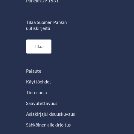
Puhelin 09 1831
Tilaa Suomen Pankin
uutiskirjeitä
Tilaa
Palaute
Käyttöehdot
Tietosuoja
Saavutettavuus
Asiakirjajulkisuuskuvaus
Sähköinen allekirjoitus