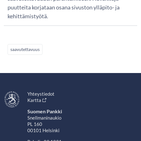
puutteita korjataan osana sivuston ylläpito- ja
kehittämistyötä.
saavutettavuus
Yhteystiedot
Kartta
Suomen Pankki
Snellmaninaukio
PL 160
00101 Helsinki