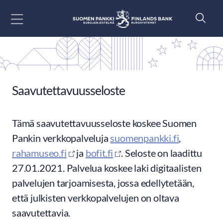
Siirry sisältöön
Saavutettavuusseloste
Tämä saavutettavuusseloste koskee Suomen
Pankin verkkopalveluja
suomenpankki.fi
,
rahamuseo.fi
ja
bofit.fi
. Seloste on laadittu
27.01.2021. Palvelua koskee laki digitaalisten
palvelujen tarjoamisesta, jossa edellytetään,
että julkisten verkkopalvelujen on oltava
saavutettavia.