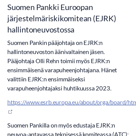
Suomen Pankki Euroopan
järjestelmäriskikomitean (EJRK)
hallintoneuvostossa
Suomen Pankin pääjohtaja on EJRK:n
hallintoneuvoston äänivaltainen jäsen.
Pääjohtaja Olli Rehn toimii myös EJRK:n
ensimmäisenä varapuheenjohtajana. Hänet
valittiin EJRK:n ensimmäiseksi
varapuheenjohtajaksi huhtikuussa 2023.
https://www.esrb.europa.eu/about/orga/board/html
Suomen Pankilla on myös edustaja EJRK:n
neuvoa-antavassa teknisessä komiteassa (ATC):