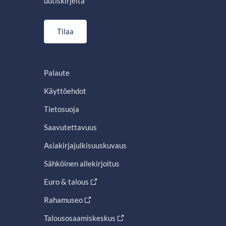
uutiskirjeitä
Tilaa
Palaute
Käyttöehdot
Tietosuoja
Saavutettavuus
Asiakirjajulkisuuskuvaus
Sähköinen allekirjoitus
Euro & talous
Rahamuseo
Talousosaamiskeskus