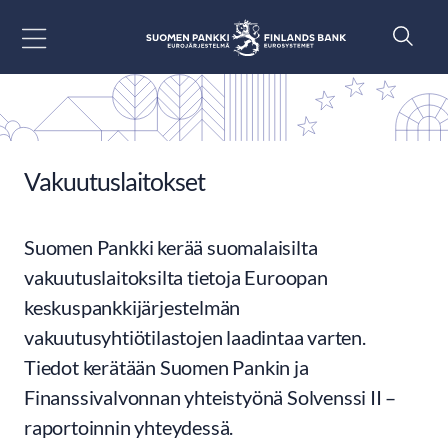
Siirry sisältöön
Vakuutuslaitokset
Suomen Pankki kerää suomalaisilta
vakuutuslaitoksilta tietoja Euroopan
keskuspankkijärjestelmän
vakuutusyhtiötilastojen laadintaa varten.
Tiedot kerätään Suomen Pankin ja
Finanssivalvonnan yhteistyönä Solvenssi II –
raportoinnin yhteydessä.