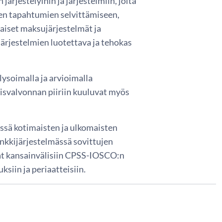
ärjestelyihin ja järjestelmiin, joita
en tapahtumien selvittämiseen,
aiset maksujärjestelmät ja
järjestelmien luotettava ja tehokas
ysoimalla ja arvioimalla
eisvalvonnan piiriin kuuluvat myös
ssä kotimaisten ja ulkomaisten
nkkijärjestelmässä sovittujen
vat kansainvälisiin CPSS-IOSCO:n
siin ja periaatteisiin.