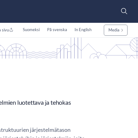
Suomeksi
På svenska
In English
 sivu
Media
elmien luotettava ja tehokas
struktuurien järjestelmätason