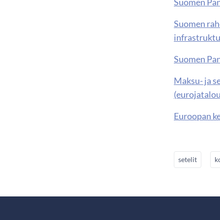
Suomen Pank
Suomen raho
infrastrukt
Suomen Pank
Maksu- ja s
(eurojatalou
Euroopan ke
setelit
k