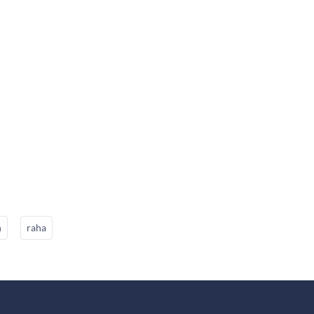
n
raha