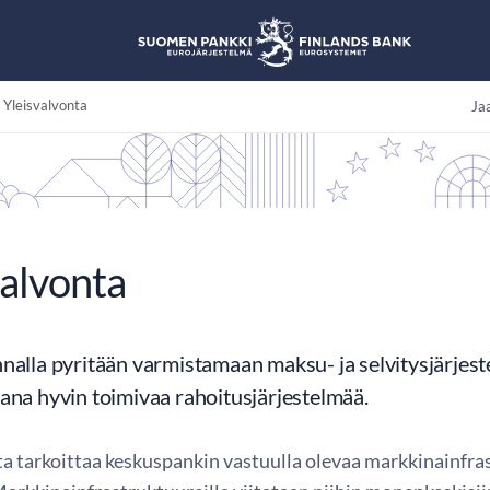
Yleisvalvonta
Jaa
valvonta
nalla pyritään varmistamaan maksu- ja selvitysjärjest
ana hyvin toimivaa rahoitusjärjestelmää.
ta tarkoittaa keskuspankin vastuulla olevaa markkinainfra