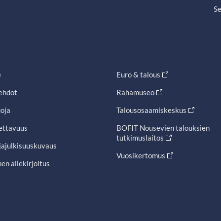
Se
e
Euro & talous
ehdot
Rahamuseo
oja
Talousosaamiskeskus
ettavuus
BOFIT Nousevien talouksien
tutkimuslaitos
jajulkisuuskuvaus
Vuosikertomus
en allekirjoitus