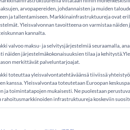
arkkinainfrastruktuureilla viitataan niihin monenkeskisiin j
aksujen, arvopapereiden, johdannaisten ja muiden taloud
een ja tallentamiseen. Markkinainfrastruktuureja ovat eril
estelmät. Yleisvalvonnan tavoitteena on varmistaa näiden 
teiskunnan kannalta.
ki valvoo maksu- ja selvitysjärjestelmiä seuraamalla, anal
ti näiden järjestelmäkokonaisuuksien tilaa ja kehitystä.Yl
tason merkittävät palveluntarjoajat.
ki toteuttaa yleisvalvontatehtäväänsä tiiviissä yhteistyö
en kanssa. Yleisvalvontaa toteutetaan Euroopan keskuspa
en ja toimintatapojen mukaisesti. Ne puolestaan perustu
 rahoitusmarkkinoiden infrastruktuureja koskeviin suosituk
ä