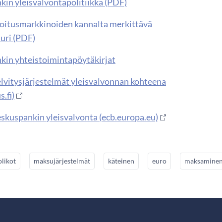
in yleisvalvontapolitiikka (PDF)
itusmarkkinoiden kannalta merkittävä
uuri (PDF)
in yhteistoimintapöytäkirjat
elvitysjärjestelmät yleisvalvonnan kohteena
s.fi)
skuspankin yleisvalvonta (ecb.europa.eu)
olikot
maksujärjestelmät
käteinen
euro
maksamine