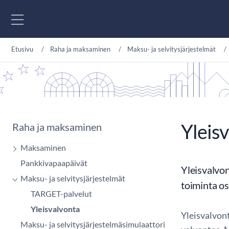
Siirry sisältöön
Etusivu
Raha ja maksaminen
Maksu- ja selvitysjärjestelmät
Yleis
Raha ja maksaminen
Maksaminen
Pankkivapaapäivät
Yleisvalvon
Maksu- ja selvitysjärjestelmät
toiminta os
TARGET-palvelut
Yleisvalvonta
Yleisvalvon
Maksu- ja selvitysjärjestelmäsimulaattori