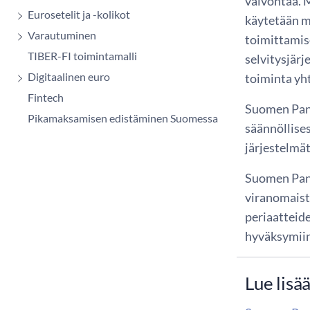
valvontaa. M
Eurosetelit ja -kolikot
käytetään m
Varautuminen
toimittamis
TIBER-FI toimintamalli
selvitysjärj
Digitaalinen euro
toiminta yh
Fintech
Suomen Pank
Pikamaksamisen edistäminen Suomessa
säännöllises
järjestelmä
Suomen Pank
viranomaist
periaatteid
hyväksymiin
Lue lisä