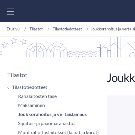
Siirry sisältöön
Etusivu
Tilastot
Tilastotiedotteet
Joukkorahoitus ja vertais
Joukko
Tilastot
Tilastotiedotteet
Rahalaitosten tase
Maksaminen
Joukkorahoitus ja vertaislainaus
Sijoitus- ja pääomarahastot
Muut rahoituslaitokset (lainat ja korot)