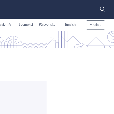
Suomeksi
På svenska
In English
 sivu
Media