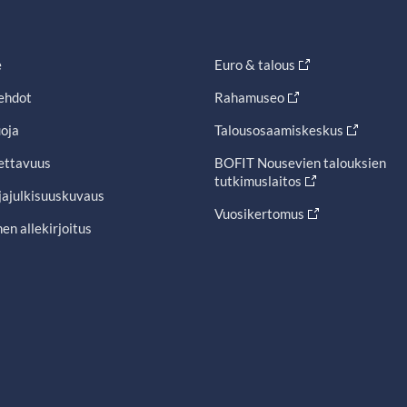
e
Euro & talous
ehdot
Rahamuseo
oja
Talousosaamiskeskus
ettavuus
BOFIT Nousevien talouksien
tutkimuslaitos
jajulkisuuskuvaus
Vuosikertomus
en allekirjoitus