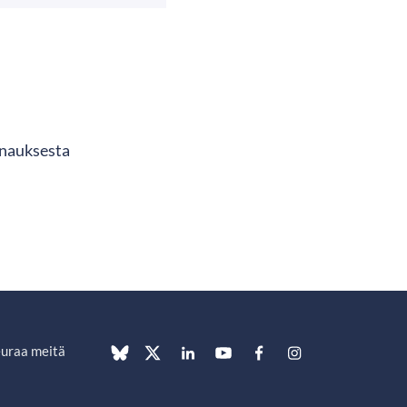
inauksesta
uraa meitä