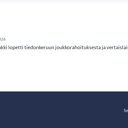
026
ki lopetti tiedonkeruun joukkorahoituksesta ja vertaisla
Se