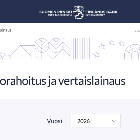
lainaus
Jaa
rahoitus ja vertaislainaus
Vuosi