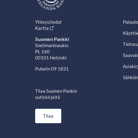
Yhteystiedot
Palaut
Kartta
Käyttö
Suomen Pankki
Tietosu
Snellmaninaukio
PL 160
Saavut
00101 Helsinki
Asiakir
Puhelin 09 1831
Sähköin
Tilaa Suomen Pankin
uutiskirjeitä
Tilaa