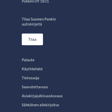
Puhelin 09 1831
Tilaa Suomen Pankin
uutiskirjeitä
Tilaa
Palaute
Käyttöehdot
Tietosuoja
Saavutettavuus
Asiakirjajulkisuuskuvaus
Sähköinen allekirjoitus