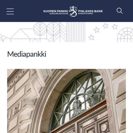
Siirry sisältöön
Mediapankki