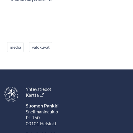
media
valokuvat
Yhteystiedot
Kartta
Suomen Pankki
Snellmaninaukio
PL 160
00101 Helsinki