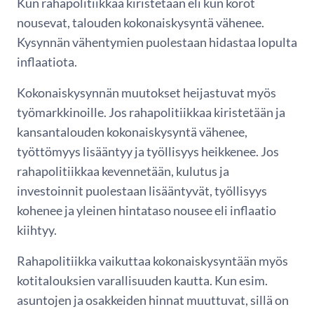
Kun rahapolitiikkaa kiristetään eli kun korot
nousevat, talouden kokonaiskysyntä vähenee.
Kysynnän vähentymien puolestaan hidastaa lopulta
inflaatiota.
Kokonaiskysynnän muutokset heijastuvat myös
työmarkkinoille. Jos rahapolitiikkaa kiristetään ja
kansantalouden kokonaiskysyntä vähenee,
työttömyys lisääntyy ja työllisyys heikkenee. Jos
rahapolitiikkaa kevennetään, kulutus ja
investoinnit puolestaan lisääntyvät, työllisyys
kohenee ja yleinen hintataso nousee eli inflaatio
kiihtyy.
Rahapolitiikka vaikuttaa kokonaiskysyntään myös
kotitalouksien varallisuuden kautta. Kun esim.
asuntojen ja osakkeiden hinnat muuttuvat, sillä on