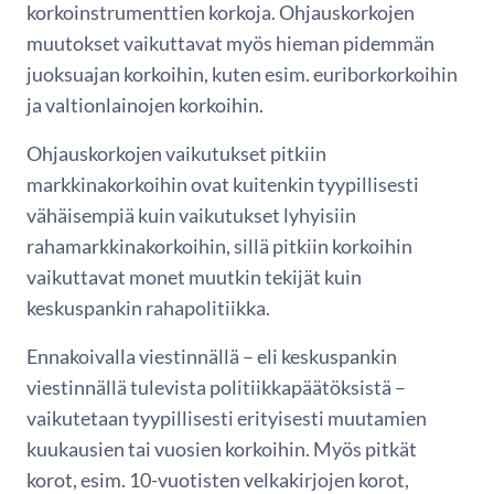
korkoinstrumenttien korkoja. Ohjauskorkojen
muutokset vaikuttavat myös hieman pidemmän
juoksuajan korkoihin, kuten esim. euriborkorkoihin
ja valtionlainojen korkoihin.
Ohjauskorkojen vaikutukset pitkiin
markkinakorkoihin ovat kuitenkin tyypillisesti
vähäisempiä kuin vaikutukset lyhyisiin
rahamarkkinakorkoihin, sillä pitkiin korkoihin
vaikuttavat monet muutkin tekijät kuin
keskuspankin rahapolitiikka.
Ennakoivalla viestinnällä – eli keskuspankin
viestinnällä tulevista politiikkapäätöksistä –
vaikutetaan tyypillisesti erityisesti muutamien
kuukausien tai vuosien korkoihin. Myös pitkät
korot, esim. 10-vuotisten velkakirjojen korot,