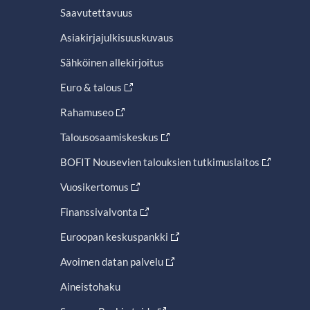
Saavutettavuus
Asiakirjajulkisuuskuvaus
Sähköinen allekirjoitus
Euro & talous
Rahamuseo
Talousosaamiskeskus
BOFIT Nousevien talouksien tutkimuslaitos
Vuosikertomus
Finanssivalvonta
Euroopan keskuspankki
Avoimen datan palvelu
Aineistohaku