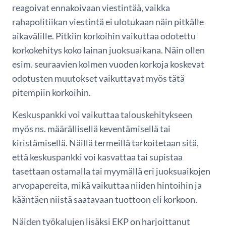
reagoivat ennakoivaan viestintää, vaikka
rahapolitiikan viestintä ei ulotukaan näin pitkälle
aikavälille. Pitkiin korkoihin vaikuttaa odotettu
korkokehitys koko lainan juoksuaikana. Näin ollen
esim. seuraavien kolmen vuoden korkoja koskevat
odotusten muutokset vaikuttavat myös tätä
pitempiin korkoihin.
Keskuspankki voi vaikuttaa talouskehitykseen
myös ns. määrällisellä keventämisellä tai
kiristämisellä. Näillä termeillä tarkoitetaan sitä,
että keskuspankki voi kasvattaa tai supistaa
tasettaan ostamalla tai myymällä eri juoksuaikojen
arvopapereita, mikä vaikuttaa niiden hintoihin ja
kääntäen niistä saatavaan tuottoon eli korkoon.
Näiden työkalujen lisäksi EKP on harjoittanut