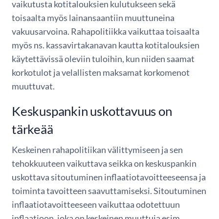
vaikutusta kotitalouksien kulutukseen sekä
toisaalta myös lainansaantiin muuttuneina
vakuusarvoina. Rahapolitiikka vaikuttaa toisaalta
myös ns. kassavirtakanavan kautta kotitalouksien
käytettävissä oleviin tuloihin, kun niiden saamat
korkotulot ja velallisten maksamat korkomenot
muuttuvat.
Keskuspankin uskottavuus on
tärkeää
Keskeinen rahapolitiikan välittymiseen ja sen
tehokkuuteen vaikuttava seikka on keskuspankin
uskottava sitoutuminen inflaatiotavoitteeseensa ja
toiminta tavoitteen saavuttamiseksi. Sitoutuminen
inflaatiotavoitteeseen vaikuttaa odotettuun
inflaatioon, joka on keskeinen muuttuja esim.