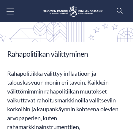
Siirry sisältöön
Rahapolitiikan välittyminen
Rahapolitiikka välittyy inflaatioon ja
talouskasvuun monin eri tavoin. Kaikkein
välittömimmin rahapolitiikan muutokset
vaikuttavat rahoitusmarkkinoilla vallitseviin
korkoihin ja kaupankäynnin kohteena olevien
arvopaperien, kuten
rahamarkkinainstrumenttien,