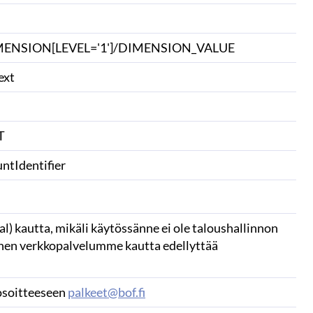
NSION[LEVEL='1']/DIMENSION_VALUE
ext
T
tIdentifier
) kautta, mikäli käytössänne ei ole taloushallinnon
minen verkkopalvelumme kautta edellyttää
 osoitteeseen
palkeet@bof.fi