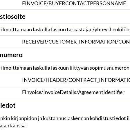
FINVOICE/BUYERCONTACTPERSONNAME
stiosoite
lmoittamaan laskulla laskun tarkastajan/yhteyshenkilön 
RECEIVER/CUSTOMER_INFORMATION/CON
snumero
lmoittamaan laskulla laskuun liittyvän sopimusnumeron 
INVOICE/HEADER/CONTRACT_INFORMAT
Finvoice/InvoiceDetails/AgreementIdentifier
tiedot
kin kirjanpidon ja kustannuslaskennan kohdistustiedot ilm
aajan kanssa: