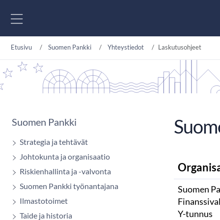
Siirry sisältöön
Etusivu
Suomen Pankki
Yhteystiedot
Laskutusohjeet
Suome
Suomen Pankki
Strategia ja tehtävät
Johtokunta ja organisaatio
Organisa
Riskienhallinta ja -valvonta
Suomen Pankki työnantajana
Suomen Pa
Ilmastotoimet
Finanssiva
Y-tunnus
Taide ja historia