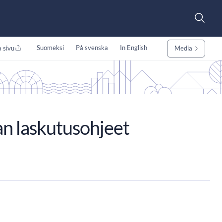
Suomeksi
På svenska
In English
 sivu
Media
n laskutusohjeet