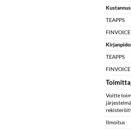
Kustannus
TEAPPS
FINVOICE
Kirjanpidon
TEAPPS
FINVOICE
Toimitta
Voitte toi
järjestelm
rekisteröit
Ilmoitus