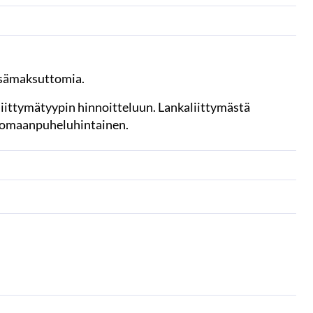
isämaksuttomia.
iittymätyypin hinnoitteluun. Lankaliittymästä
 ulkomaanpuheluhintainen.