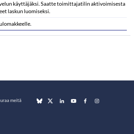
un käyttäjäksi. Saatte toimittajatilin aktivoimisesta
eet laskun luomiseksi.
kulomakkeelle.
uraa meitä