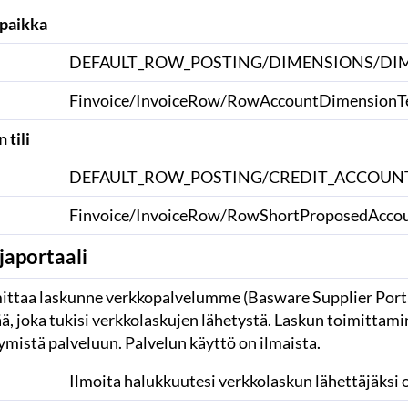
paikka
DEFAULT_ROW_POSTING/DIMENSIONS/DIME
Finvoice/InvoiceRow/RowAccountDimensionT
 tili
DEFAULT_ROW_POSTING/CREDIT_ACCOUN
Finvoice/InvoiceRow/RowShortProposedAccoun
japortaali
mittaa laskunne verkkopalvelumme (Basware Supplier Portal
ää, joka tukisi verkkolaskujen lähetystä. Laskun toimitta
ymistä palveluun. Palvelun käyttö on ilmaista.
Ilmoita halukkuutesi verkkolaskun lähettäjäksi