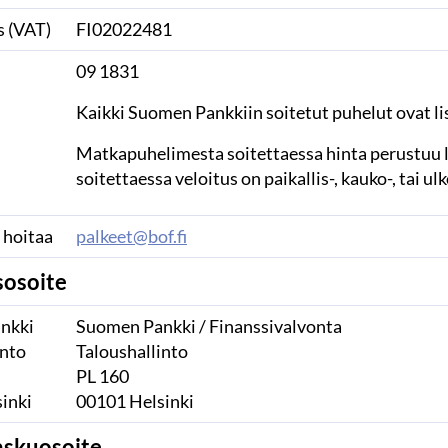
 (VAT)
FI02022481
09 1831
Kaikki Suomen Pankkiin soitetut puhelut ovat l
Matkapuhelimesta soitettaessa hinta perustuu l
soitettaessa veloitus on paikallis-, kauko-, tai
 hoitaa
palkeet@bof.fi
sosoite
nkki
Suomen Pankki / Finanssivalvonta
into
Taloushallinto
PL 160
inki
00101 Helsinki
askuosoite