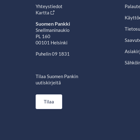
Yhteystiedot
Palaut
Kartta
Käyttö
Suomen Pankki
Tietosu
Snellmaninaukio
PL 160
Saavut
00101 Helsinki
Asiakir
Puhelin 09 1831
Sähköin
Tilaa Suomen Pankin
uutiskirjeitä
Tilaa