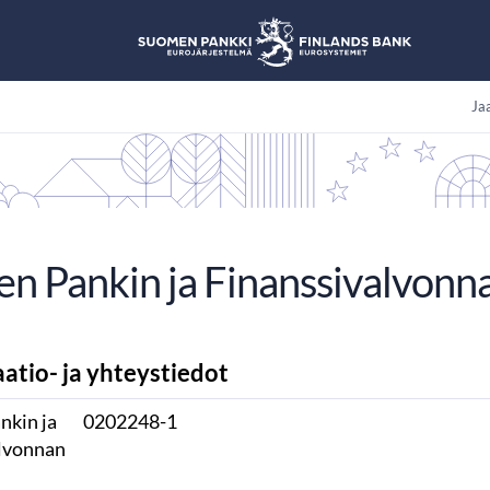
Jaa
n Pankin ja Finanssivalvonna
atio- ja yhteystiedot
nkin ja
0202248-1
lvonnan