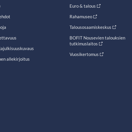
e
Euro & talous
ehdot
Rahamuseo
oja
Talousosaamiskeskus
ettavuus
BOFIT Nousevien talouksien
tutkimuslaitos
jajulkisuuskuvaus
Vuosikertomus
en allekirjoitus