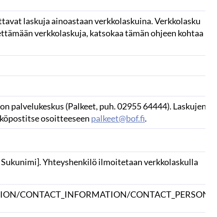
tavat laskuja ainoastaan verkkolaskuina. Verkkolasku
hettämään verkkolaskuja, katsokaa tämän ohjeen kohtaa
non palvelukeskus (Palkeet, puh. 02955 64444). Laskujen
hköpostitse osoitteeseen
palkeet@bof.fi
.
ukunimi]. Yhteyshenkilö ilmoitetaan verkkolaskulla
TION/CONTACT_INFORMATION/CONTACT_PERSON