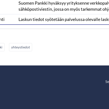
Suomen Pankki hyväksyy yrityksenne verkkopalvel
sähköpostiviestin, jossa on myös tarkemmat ohj
nti
Laskun tiedot syötetään palvelussa olevalle las
ki
yhteystiedot
Se