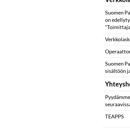
Suomen Pan
on edellyty
”Toimittaj
Verkkolask
Operaattor
Suomen Pank
sisältöön 
Yhteyshe
Pyydämme i
seuraavissa
TEAPPS