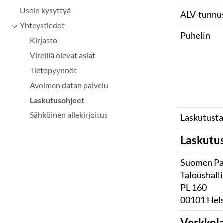
Usein kysyttyä
ALV-tunnus
Yhteystiedot
Puhelin
Kirjasto
Vireillä olevat asiat
Tietopyynnöt
Avoimen datan palvelu
Laskutusohjeet
Sähköinen allekirjoitus
Laskutusta
Laskutu
Suomen Pa
Taloushall
PL 160
00101 Hels
Verkkol