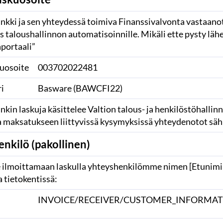
kki ja sen yhteydessä toimiva Finanssivalvonta vastaanot
s taloushallinnon automatisoinnille.
Mikäli ette pysty lä
aportaali”
uosoite
003702022481
i
Basware (BAWCFI22)
in laskuja käsittelee Valtion talous- ja henkilöstöhallin
ja maksatukseen liittyvissä kysymyksissä yhteydenotot sä
nkilö (pakollinen)
lmoittamaan laskulla yhteyshenkilömme nimen [Etunimi S
 tietokentissä:
INVOICE/RECEIVER/CUSTOMER_INFORMA