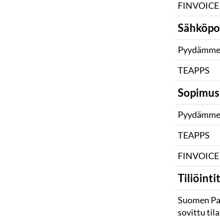
FINVOICE
Sähköpo
Pyydämme i
TEAPPS
Sopimu
Pyydämme i
TEAPPS
FINVOICE
Tiliöinti
Suomen Pan
sovittu til