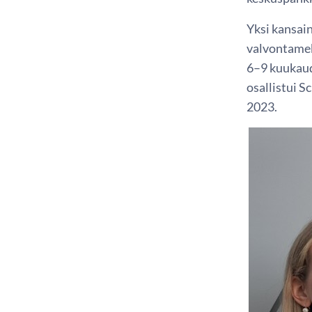
Yksi kansai
valvontamek
6–9 kuukaud
osallistui 
2023.