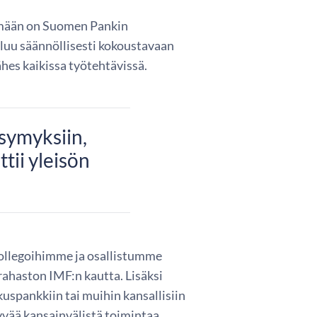
lmään on Suomen Pankin
uluu säännöllisesti kokoustavaan
hes kaikissa työtehtävissä.
ysymyksiin,
tii yleisön
kollegoihimme ja osallistumme
ahaston IMF:n kautta. Lisäksi
uspankkiin tai muihin kansallisiin
yvää kansainvälistä toimintaa.