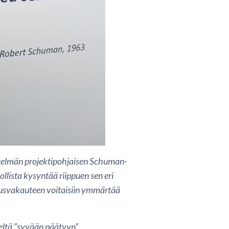
stelmän projektipohjaisen Schuman-
llista kysyntää riippuen sen eri
itusvakauteen voitaisiin ymmärtää
eltä ”syvään päätyyn”.