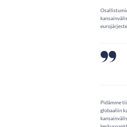
Osallistumi
kansainväli
eurojärjest
Pidämme tii
globaaliin 
kansainväli
keskuspankk