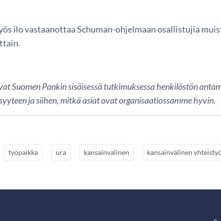
yös ilo vastaanottaa Schuman-ohjelmaan osallistujia muist
ttain.
vat Suomen Pankin sisäisessä tutkimuksessa henkilöstön antamia
syyteen ja siihen, mitkä asiat ovat organisaatiossamme hyvin.
työpaikka
ura
kansainvälinen
kansainvälinen yhteisty