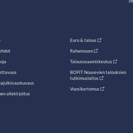
Se
e
Euro & talous
ehdot
Rahamuseo
oja
Talousosaamiskeskus
ettavuus
BOFIT Nousevien talouksien
tutkimuslaitos
jajulkisuuskuvaus
Vuosikertomus
en allekirjoitus