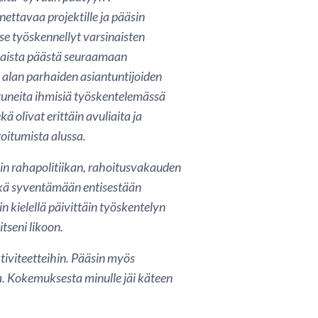
ettavaa projektille ja pääsin
e työskennellyt varsinaisten
tavaista päästä seuraamaan
 alan parhaiden asiantuntijoiden
outuneita ihmisiä työskentelemässä
 olivat erittäin avuliaita ja
roitumista alussa.
iin rahapolitiikan, rahoitusvakauden
ekä syventämään entisestään
in kielellä päivittäin työskentelyn
tseni likoon.
ktiviteetteihin. Pääsin myös
. Kokemuksesta minulle jäi käteen