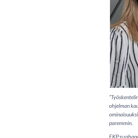
”Työskenteli
ohjelman kaut
ominaisuuksis
paremmin.
EKP:n rahapo