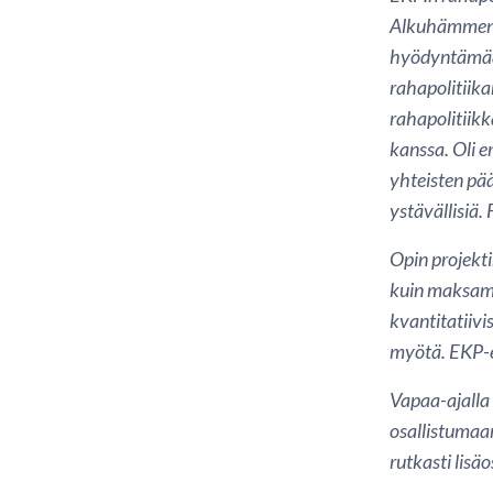
Alkuhämmennyk
hyödyntämään
rahapolitiika
rahapolitiik
kanssa. Oli e
yhteisten pää
ystävällisiä.
Opin projekt
kuin maksami
kvantitatiivi
myötä. EKP-es
Vapaa-ajalla 
osallistumaa
rutkasti lisä