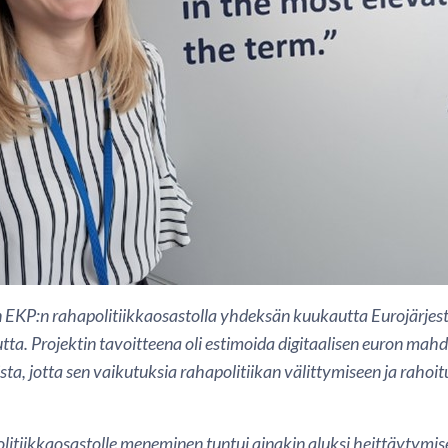
n EKP:n rahapolitiikkaosastolla yhdeksän kuukautta Eurojärje
ta. Projektin tavoitteena oli estimoida digitaalisen euron mahdo
ta, jotta sen vaikutuksia rahapolitiikan välittymiseen ja raho
litiikkaosastolle meneminen tuntui ainakin aluksi heittäytymis