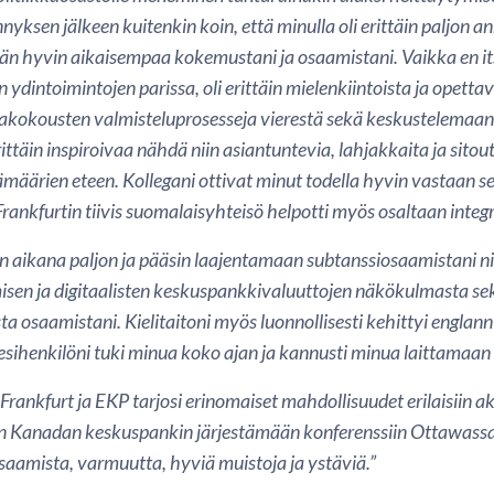
sen jälkeen kuitenkin koin, että minulla oli erittäin paljon ann
 hyvin aikaisempaa kokemustani ja osaamistani. Vaikka en its
n ydintoimintojen parissa, oli erittäin mielenkiintoista ja opet
kakokousten valmisteluprosesseja vierestä sekä keskustelemaan
rittäin inspiroivaa nähdä niin asiantuntevia, lahjakkaita ja sit
määrien eteen. Kollegani ottivat minut todella hyvin vastaan sekä
 Frankfurtin tiivis suomalaisyhteisö helpotti myös osaltaan integ
in aikana paljon ja pääsin laajentamaan subtanssiosaamistani n
sen ja digitaalisten keskuspankkivaluuttojen näkökulmasta s
sta osaamistani. Kielitaitoni myös luonnollisesti kehittyi englann
ihenkilöni tuki minua koko ajan ja kannusti minua laittamaan i
Frankfurt ja EKP tarjosi erinomaiset mahdollisuudet erilaisiin a
n Kanadan keskuspankin järjestämään konferenssiin Ottawassa
osaamista, varmuutta, hyviä muistoja ja ystäviä.”