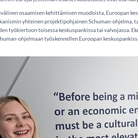
nvälinen osaamisen kehittämisen muodoista, Euroopan kes
anismin yhteinen projektipohjainen Schuman-ohjelma, ta
en työkiertoon toisessa keskuspankissa tai valvojassa. 
Schuman-ohjelmaan työskennellen Euroopan keskuspankiss