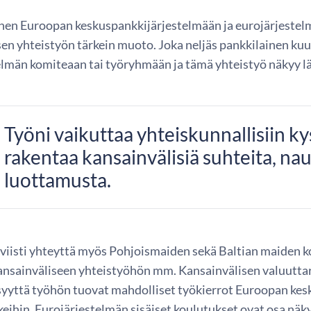
nen Euroopan keskuspankkijärjestelmään ja eurojärjeste
sen yhteistyön tärkein muoto. Joka neljäs pankkilainen ku
elmän komiteaan tai työryhmään ja tämä yhteistyö näkyy lä
Työni vaikuttaa yhteiskunnallisiin k
rakentaa kansainvälisiä suhteita, naut
luottamusta.
viisti yhteyttä myös Pohjoismaiden sekä Baltian maiden 
kansainväliseen yhteistyöhön mm. Kansainvälisen valuuttar
syyttä työhön tuovat mahdolliset työkierrot Euroopan kesk
eihin. Eurojärjestelmän sisäiset koulutukset ovat osa näk