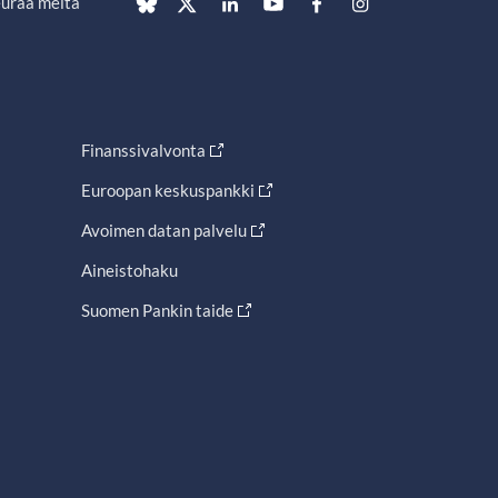
uraa meitä
Finanssivalvonta
Euroopan keskuspankki
Avoimen datan palvelu
Aineistohaku
Suomen Pankin taide