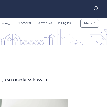
Suomeksi
På svenska
In English
 sivu
Media
 ja sen merkitys kasvaa