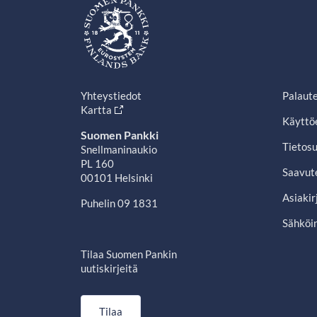
Yhteystiedot
Palaut
Kartta
Käyttö
Suomen Pankki
Tietosu
Snellmaninaukio
PL 160
Saavut
00101 Helsinki
Asiakir
Puhelin 09 1831
Sähköin
Tilaa Suomen Pankin
uutiskirjeitä
Tilaa