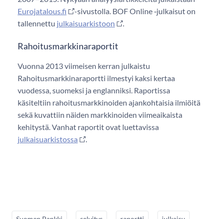
Eurojatalous.fi
-sivustolla. BOF Online ‑julkaisut on
tallennettu
julkaisuarkistoon
.
Rahoitusmarkkinaraportit
Vuonna 2013 viimeisen kerran julkaistu
Rahoitusmarkkinaraportti ilmestyi kaksi kertaa
vuodessa, suomeksi ja englanniksi. Raportissa
käsiteltiin rahoitusmarkkinoiden ajankohtaisia ilmiöitä
sekä kuvattiin näiden markkinoiden viimeaikaista
kehitystä. Vanhat raportit ovat luettavissa
julkaisuarkistossa
.
Suomen Pankki
selvitys
raportti
julkaisu