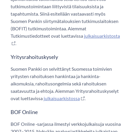
tutkimustoimintaan liittyvistä tilaisuuksista ja
tapahtumista. Siinä esitellään vastaavasti myös
Suomen Pankin siirtymätalouksien tutkimuslaitoksen
(BOFIT) tutkimustoimintaa. Aiemmat
Tutkimustiedotteet ovat luettavissa
julkaisuarkistosta
.
Yritysrahoituskysely
Suomen Pankki on selvittänyt Suomessa toimivien
yritysten rahoituksen hankintaa ja hankinta-
aikomuksia, rahoitusongelmia sekä rahoituksen
saatavuutta ja ehtoja. Aiemman Yritysrahoituskyselyt
ovat luettavissa
julkaisuarkistossa
.
BOF Online
BOF Online ‑sarjassa ilmestyi verkkojulkaisuja vuosina
2007–2015. Nykyään analyysiartikkeleita julkaistaan