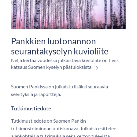
Pankkien luotonannon
seurantakyselyn kuvioliite
Neljä kertaa vuodessa julkaistava kuvioliite on tiivis
katsaus Suomen kyselyn päätuloksista.
Suomen Pankissa on julkaistu lisäksi seuraavia
selvityksiä ja raportteja.
Tutkimustiedote
Tutkimustiedote on Suomen Pankin
tutkimustoiminnan uutiskanava. Julkaisu esittelee
ajankohtaisia tutkimuksia sekä kertoo tulevista