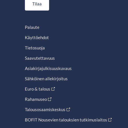
Tilaa
Palaute
Käyttöehdot
Tietosuoja
Saavutettavuus
Asiakirjajulkisuuskuvaus
Sähköinen allekirjoitus
Euro & talous
Rahamuseo
Talousosaamiskeskus
BOFIT Nousevien talouksien tutkimuslaitos