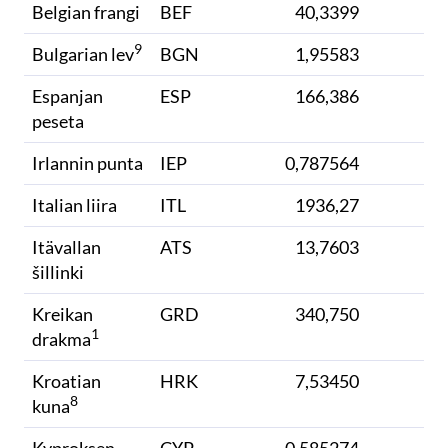
Belgian frangi
BEF
40,3399
9
Bulgarian lev
BGN
1,95583
Espanjan
ESP
166,386
peseta
Irlannin punta
IEP
0,787564
Italian liira
ITL
1936,27
0
Itävallan
ATS
13,7603
šillinki
Kreikan
GRD
340,750
1
drakma
Kroatian
HRK
7,53450
8
kuna