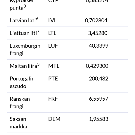
Kyproksen
CYP
0,585274
3
punta
6
Latvian lati
LVL
0,702804
7
Liettuan liti
LTL
3,45280
Luxemburgin
LUF
40,3399
frangi
3
Maltan liira
MTL
0,429300
Portugalin
PTE
200,482
escudo
Ranskan
FRF
6,55957
frangi
Saksan
DEM
1,95583
markka