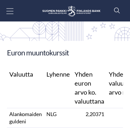
Siirry sisältöön
Euron muuntokurssit
Valuutta
Lyhenne
Yhden
Yhden 
euron
valuutt
arvo ko.
arvo m
valuuttana
Alankomaiden
NLG
2,20371
guldeni