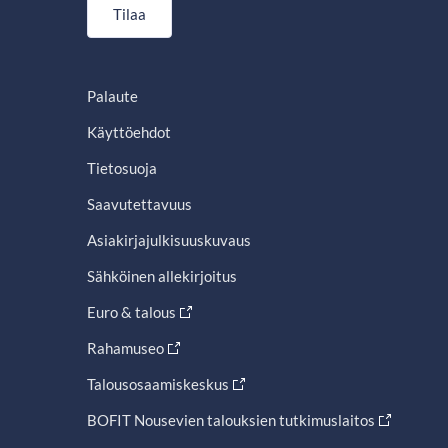
Tilaa
Palaute
Käyttöehdot
Tietosuoja
Saavutettavuus
Asiakirjajulkisuuskuvaus
Sähköinen allekirjoitus
Euro & talous
Rahamuseo
Talousosaamiskeskus
BOFIT Nousevien talouksien tutkimuslaitos