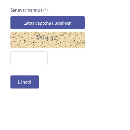
Sanavarmennus
Lataa captcha uudelleen
Lähetä