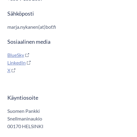
Sähköposti
marja.nykanen(at)bof.fi
Sosiaalinen media
BlueSky
LinkedIn
X
Käyntiosoite
Suomen Pankki
Snellmaninaukio
00170 HELSINKI