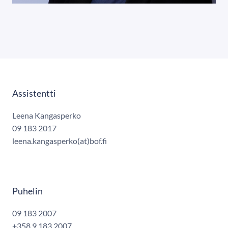
Assistentti
Leena Kangasperko
09 183 2017
leena.kangasperko(at)bof.fi
Puhelin
09 183 2007
+358 9 183 2007