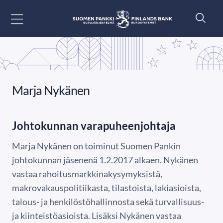
Siirry sisältöön
Marja Nykänen
Johtokunnan varapuheenjohtaja
Marja Nykänen on toiminut Suomen Pankin
johtokunnan jäsenenä 1.2.2017 alkaen. Nykänen
vastaa rahoitusmarkkinakysymyksistä,
makrovakauspolitiikasta, tilastoista, lakiasioista,
talous- ja henkilöstöhallinnosta sekä turvallisuus-
ja kiinteistöasioista. Lisäksi Nykänen vastaa