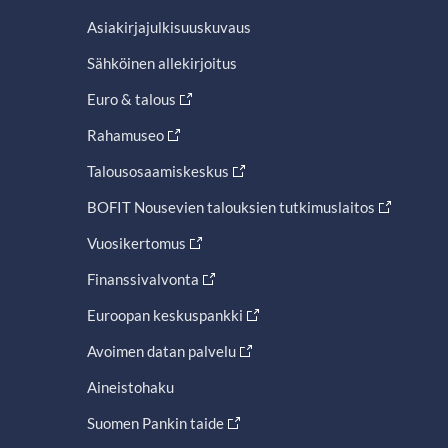
Asiakirjajulkisuuskuvaus
Sähköinen allekirjoitus
Euro & talous
Rahamuseo
Talousosaamiskeskus
BOFIT Nousevien talouksien tutkimuslaitos
Vuosikertomus
Finanssivalvonta
Euroopan keskuspankki
Avoimen datan palvelu
Aineistohaku
Suomen Pankin taide