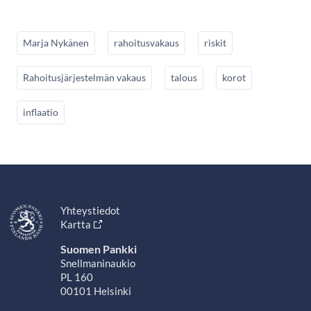
Marja Nykänen
rahoitusvakaus
riskit
Rahoitusjärjestelmän vakaus
talous
korot
inflaatio
Yhteystiedot
Kartta
Suomen Pankki
Snellmaninaukio
PL 160
00101 Helsinki