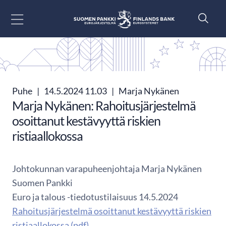
Siirry sisältöön
Puhe
|
14.5.2024 11.03
|
Marja Nykänen
Marja Nykänen: Rahoitusjärjestelmä
osoittanut kestävyyttä riskien
ristiaallokossa
Johtokunnan varapuheenjohtaja Marja Nykänen
Suomen Pankki
Euro ja talous -tiedotustilaisuus 14.5.2024
Rahoitusjärjestelmä osoittanut kestävyyttä riskien
ristiaallokossa (pdf)