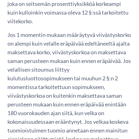
joka on seitsemän prosenttiyksikköä korkeampi
kuin kulloinkin voimassa oleva 12 §:ssä tarkoitettu
viitekorko.
Jos 1 momentin mukaan määräytyvä viivästyskorko
on alempi kuin velalle eräpäivää edeltäneeltä ajalta
maksettava korko, viivästyskorkoa on maksettava
saman perusteen mukaan kuin ennen eräpäivää. Jos
velallisen sitoumus liittyy
kulutusluottosopimukseen tai muuhun 2 §:n 2
momentissa tarkoitettuun sopimukseen,
viivästyskorkoa on kuitenkin maksettava saman
perusteen mukaan kuin ennen eräpäivää enintään
180 vuorokauden ajan siitä, kun velka on
kokonaisuudessaan erääntynyt. Jos velkaa koskeva
tuomioistuimen tuomio annetaan ennen mainitun
ajanjakson päättymistä, korkoa on maksettava