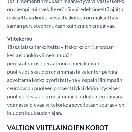
Jos 1 momentin mukaan määräytyvä viivästyskorko
on alempi kuin velalle eräpäivää edeltäneeltä ajalta
maksettava korko, viivästyskorkoa on maksettava
saman perusteen mukaan kuin ennen eräpäivää.
Viitekorko
Tässä laissa tarkoitettu viitekorko on Euroopan
keskuspankin viimeisimpään
perusrahoitusoperaatioon ennen kunkin
puolivuotiskauden ensimmäistä kalenteripäivää
soveltama korko pyöristettynä ylöspäin lähimpään
seuraavaan puoleen prosenttiyksikköön. Kyseisen
puolivuotiskauden ensimmäisenä kalenteripäivänä
voimassa olevaa viitekorkoa sovelletaan seuraavien
kuuden kuukauden ajan.
VALTION VIITELAINOJEN KOROT