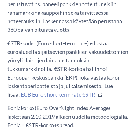
perustuvat ns. paneelipankkien toteutuneisiin
rahamarkkinakauppoihin sekä tarvittaessa
noteerauksiin. Laskennassa käytetään perustana
360 päivän pituista vuotta
€STR-korko (Euro short-term rate) edustaa
euroalueella sijaitsevien pankkien vakuudettomien
yön yli -lainojen lainakustannuksia
tukkumarkkinoilla. €STR-korkoa hallinnoi
Euroopan keskuspankki (EKP), joka vastaa koron
laskentaperiaatteista ja julkaisemisesta. Lue
lisää:
ECB Euro short-term rate €STR
Eoniakorko (Euro OverNight Index Average)
lasketaan 2.10.2019 alkaen uudella metodologialla.
Eonia = €STR-korko+spread.