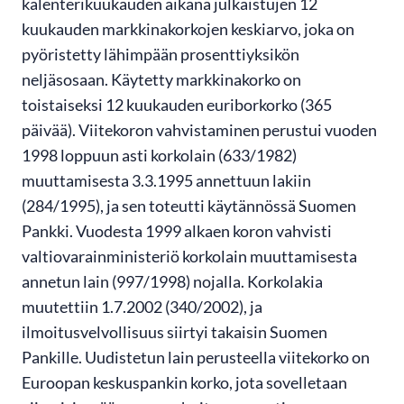
kalenterikuukauden aikana julkaistujen 12
kuukauden markkinakorkojen keskiarvo, joka on
pyöristetty lähimpään prosenttiyksikön
neljäsosaan. Käytetty markkinakorko on
toistaiseksi 12 kuukauden euriborkorko (365
päivää). Viitekoron vahvistaminen perustui vuoden
1998 loppuun asti korkolain (633/1982)
muuttamisesta 3.3.1995 annettuun lakiin
(284/1995), ja sen toteutti käytännössä Suomen
Pankki. Vuodesta 1999 alkaen koron vahvisti
valtiovarainministeriö korkolain muuttamisesta
annetun lain (997/1998) nojalla. Korkolakia
muutettiin 1.7.2002 (340/2002), ja
ilmoitusvelvollisuus siirtyi takaisin Suomen
Pankille. Uudistetun lain perusteella viitekorko on
Euroopan keskuspankin korko, jota sovelletaan