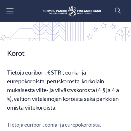
Siirry sisältöön
Korot
Tietoja euribor-, €STR-, eonia- ja
eurepokoroista, peruskorosta, korkolain
mukaisesta viite- ja viivästyskorosta (4 § ja 4 a
§), valtion viitelainojen koroista sekä pankkien
omista viitekoroista.
Tietoja euribor-, eonia- ja eurepokoroista,