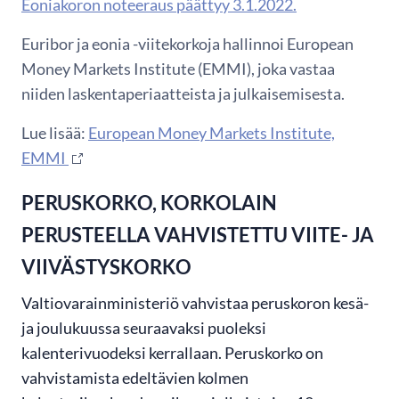
Eoniakoron noteeraus päättyy 3.1.2022.
Euribor ja eonia -viitekorkoja hallinnoi European
Money Markets Institute (EMMI), joka vastaa
niiden laskentaperiaatteista ja julkaisemisesta.
Lue lisää:
European Money Markets Institute,
EMMI
PERUSKORKO, KORKOLAIN
PERUSTEELLA VAHVISTETTU VIITE- JA
VIIVÄSTYSKORKO
Valtiovarainministeriö vahvistaa peruskoron kesä-
ja joulukuussa seuraavaksi puoleksi
kalenterivuodeksi kerrallaan. Peruskorko on
vahvistamista edeltävien kolmen