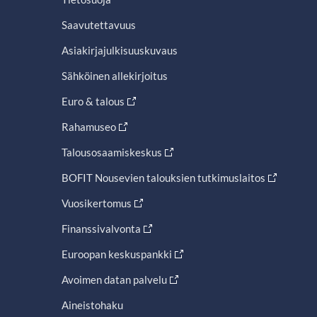
Saavutettavuus
Asiakirjajulkisuuskuvaus
Sähköinen allekirjoitus
Euro & talous
Rahamuseo
Talousosaamiskeskus
BOFIT Nousevien talouksien tutkimuslaitos
Vuosikertomus
Finanssivalvonta
Euroopan keskuspankki
Avoimen datan palvelu
Aineistohaku