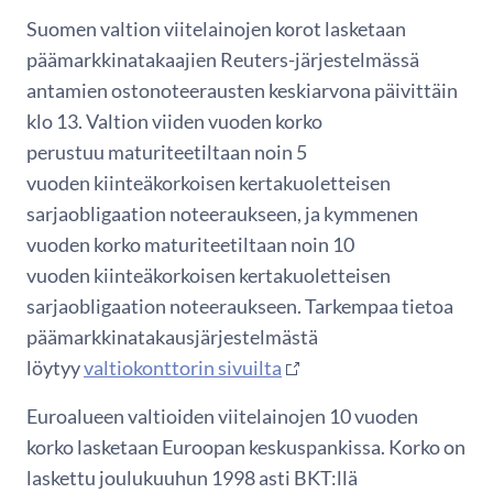
Suomen valtion viitelainojen korot lasketaan
päämarkkinatakaajien Reuters-järjestelmässä
antamien ostonoteerausten keskiarvona päivittäin
klo 13. Valtion viiden vuoden korko
perustuu maturiteetiltaan noin 5
vuoden kiinteäkorkoisen kertakuoletteisen
sarjaobligaation noteeraukseen, ja kymmenen
vuoden korko maturiteetiltaan noin 10
vuoden kiinteäkorkoisen kertakuoletteisen
sarjaobligaation noteeraukseen. Tarkempaa tietoa
päämarkkinatakausjärjestelmästä
löytyy
valtiokonttorin sivuilta
Euroalueen valtioiden viitelainojen 10 vuoden
korko lasketaan Euroopan keskuspankissa. Korko on
laskettu joulukuuhun 1998 asti BKT:llä