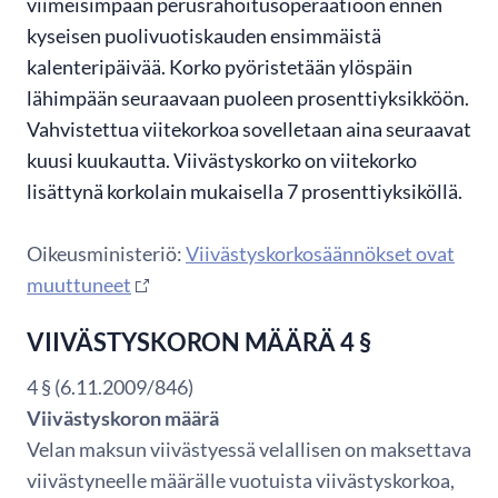
viimeisimpään perusrahoitusoperaatioon ennen
kyseisen puolivuotiskauden ensimmäistä
kalenteripäivää. Korko pyöristetään ylöspäin
lähimpään seuraavaan puoleen prosenttiyksikköön.
Vahvistettua viitekorkoa sovelletaan aina seuraavat
kuusi kuukautta. Viivästyskorko on viitekorko
lisättynä korkolain mukaisella 7 prosenttiyksiköllä.
Oikeusministeriö:
Viivästyskorkosäännökset ovat
muuttuneet
VIIVÄSTYSKORON MÄÄRÄ 4 §
4 § (6.11.2009/846)
Viivästyskoron määrä
Velan maksun viivästyessä velallisen on maksettava
viivästyneelle määrälle vuotuista viivästyskorkoa,