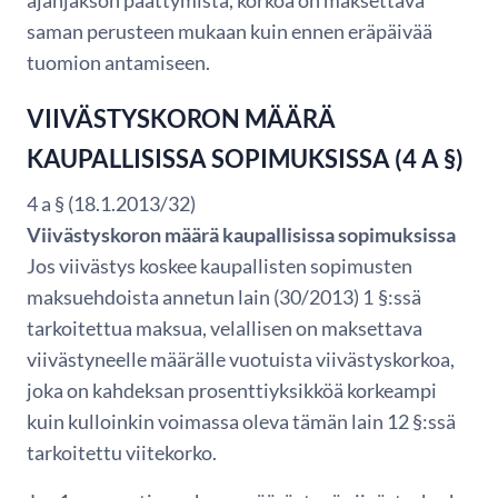
saman perusteen mukaan kuin ennen eräpäivää
tuomion antamiseen.
VIIVÄSTYSKORON MÄÄRÄ
KAUPALLISISSA SOPIMUKSISSA (4 A §)
4 a § (18.1.2013/32)
Viivästyskoron määrä kaupallisissa sopimuksissa
Jos viivästys koskee kaupallisten sopimusten
maksuehdoista annetun lain (30/2013) 1 §:ssä
tarkoitettua maksua, velallisen on maksettava
viivästyneelle määrälle vuotuista viivästyskorkoa,
joka on kahdeksan prosenttiyksikköä korkeampi
kuin kulloinkin voimassa oleva tämän lain 12 §:ssä
tarkoitettu viitekorko.