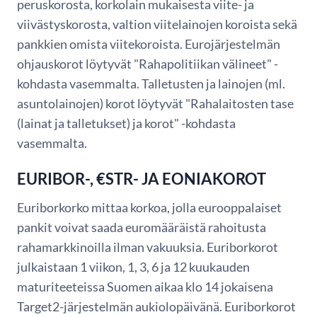
peruskorosta, korkolain mukaisesta viite- ja
viivästyskorosta, valtion viitelainojen koroista sekä
pankkien omista viitekoroista. Eurojärjestelmän
ohjauskorot löytyvät "Rahapolitiikan välineet" -
kohdasta vasemmalta. Talletusten ja lainojen (ml.
asuntolainojen) korot löytyvät "Rahalaitosten tase
(lainat ja talletukset) ja korot" -kohdasta
vasemmalta.
EURIBOR-, €STR- JA EONIAKOROT
Euriborkorko mittaa korkoa, jolla eurooppalaiset
pankit voivat saada euromääräistä rahoitusta
rahamarkkinoilla ilman vakuuksia. Euriborkorot
julkaistaan 1 viikon, 1, 3, 6 ja 12 kuukauden
maturiteeteissa Suomen aikaa klo 14 jokaisena
Target2-järjestelmän aukiolopäivänä. Euriborkorot