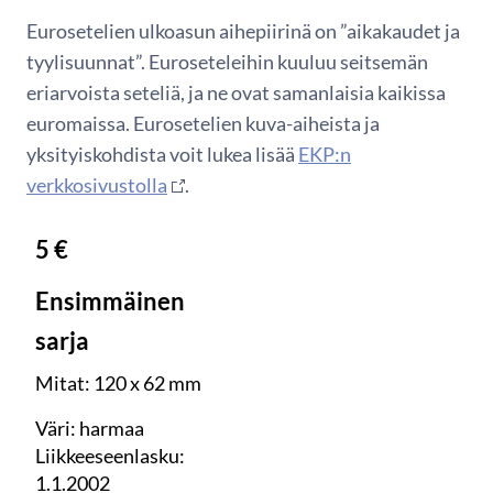
Eurosetelien ulkoasun aihepiirinä on ”aikakaudet ja
tyylisuunnat”. Euroseteleihin kuuluu seitsemän
eriarvoista seteliä, ja ne ovat samanlaisia kaikissa
euromaissa. Eurosetelien kuva-aiheista ja
yksityiskohdista voit lukea lisää
EKP:n
verkkosivustolla
.
5 €
Ensimmäinen
sarja
Mitat: 120 x 62 mm
Väri: harmaa
Liikkeeseenlasku:
1.1.2002