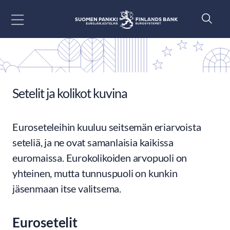
Siirry sisältöön
Setelit ja kolikot kuvina
Euroseteleihin kuuluu seitsemän eriarvoista
seteliä, ja ne ovat samanlaisia kaikissa
euromaissa. Eurokolikoiden arvopuoli on
yhteinen, mutta tunnuspuoli on kunkin
jäsenmaan itse valitsema.
Eurosetelit