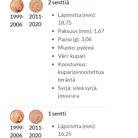
2 senttiä
Läpimitta (mm):
2011-
1999-
18,75
2020
2006
Paksuus (mm): 1,67
Paino (g): 3,06
Muoto: pyöreä
Väri: kupari
Koostumus:
kuparipinnoitettua
terästä
Syrjä: sileä syrjä,
jossa ura
1 sentti
Läpimitta (mm):
2011-
1999-
16,25
2020
2006