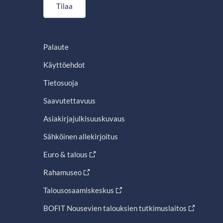
Tilaa
Palaute
Käyttöehdot
Tietosuoja
Saavutettavuus
Asiakirjajulkisuuskuvaus
Sähköinen allekirjoitus
Euro & talous
Rahamuseo
Talousosaamiskeskus
BOFIT Nousevien talouksien tutkimuslaitos