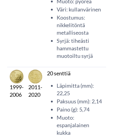
Muoto: pyöreä
Väri: kullanvärinen
Koostumus:
nikkelitöntä
metalliseosta
Syrjä: tiheästi
hammastettu
muotoiltu syrjä
20 senttiä
Läpimitta (mm):
1999-
2011-
22,25
2006
2020
Paksuus (mm): 2,14
Paino (g): 5,74
Muoto:
espanjalainen
kukka