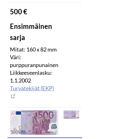
500 €
Ensimmäinen
sarja
Mitat: 160 x 82 mm
Väri:
purppuranpunainen
Liikkeeseenlasku:
1.1.2002
Turvatekijät (EKP)