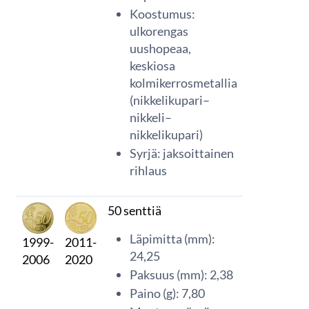
Koostumus:
ulkorengas
uushopeaa,
keskiosa
kolmikerrosmetallia
(nikkelikupari–
nikkeli–
nikkelikupari)
Syrjä: jaksoittainen
rihlaus
50 senttiä
Läpimitta (mm):
1999-
2011-
24,25
2006
2020
Paksuus (mm): 2,38
Paino (g): 7,80