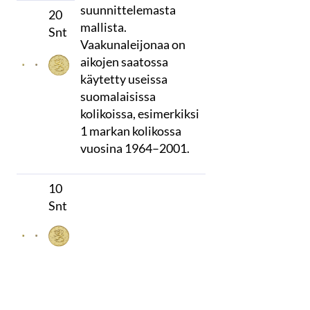
suunnittelemasta
20
mallista.
Snt
Vaakunaleijonaa on
aikojen saatossa
käytetty useissa
suomalaisissa
kolikoissa, esimerkiksi
1 markan kolikossa
vuosina 1964–2001.
10
Snt