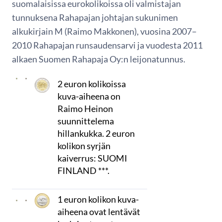
suomalaisissa eurokolikoissa oli valmistajan
tunnuksena Rahapajan johtajan sukunimen
alkukirjain M (Raimo Makkonen), vuosina 2007–
2010 Rahapajan runsaudensarvi ja vuodesta 2011
alkaen Suomen Rahapaja Oy:n leijonatunnus.
2 euron kolikoissa
kuva-aiheena on
Raimo Heinon
suunnittelema
hillankukka. 2 euron
kolikon syrjän
kaiverrus: SUOMI
FINLAND ***.
1 euron kolikon kuva-
aiheena ovat lentävät