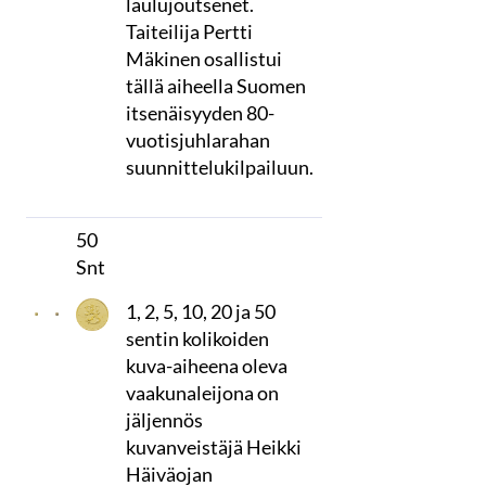
laulujoutsenet.
Taiteilija Pertti
Mäkinen osallistui
tällä aiheella Suomen
itsenäisyyden 80-
vuotisjuhlarahan
suunnittelukilpailuun.
50
Snt
1, 2, 5, 10, 20 ja 50
sentin kolikoiden
kuva-aiheena oleva
vaakunaleijona on
jäljennös
kuvanveistäjä Heikki
Häiväojan