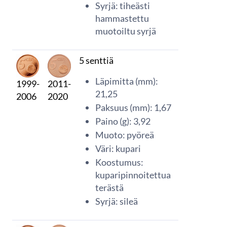
Syrjä: tiheästi
hammastettu
muotoiltu syrjä
5 senttiä
Läpimitta (mm):
2011-
1999-
21,25
2020
2006
Paksuus (mm): 1,67
Paino (g): 3,92
Muoto: pyöreä
Väri: kupari
Koostumus:
kuparipinnoitettua
terästä
Syrjä: sileä