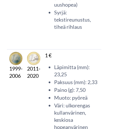
uushopea)
Syrjä:
tekstireunustus,
tiheä rihlaus
1 €
Läpimitta (mm):
1999-
2011-
23,25
2006
2020
Paksuus (mm): 2,33
Paino (g): 7,50
Muoto: pyöreä
Väri: ulkorengas
kullanvärinen,
keskiosa
hopeanvärinen