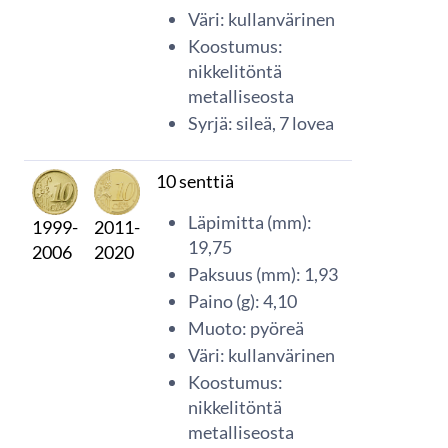
Väri: kullanvärinen
Koostumus:
nikkelitöntä
metalliseosta
Syrjä: sileä, 7 lovea
10 senttiä
Läpimitta (mm):
1999-
2011-
19,75
2006
2020
Paksuus (mm): 1,93
Paino (g): 4,10
Muoto: pyöreä
Väri: kullanvärinen
Koostumus:
nikkelitöntä
metalliseosta