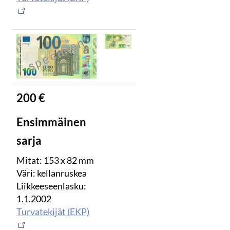
200 €
Ensimmäinen
sarja
Mitat: 153 x 82 mm
Väri: kellanruskea
Liikkeeseenlasku:
1.1.2002
Turvatekijät (EKP)