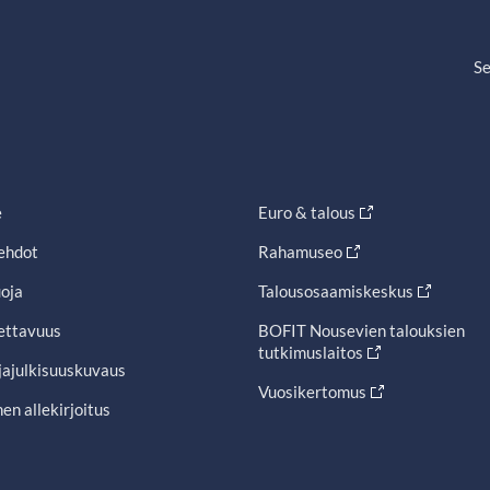
Se
e
Euro & talous
ehdot
Rahamuseo
oja
Talousosaamiskeskus
ettavuus
BOFIT Nousevien talouksien
tutkimuslaitos
jajulkisuuskuvaus
Vuosikertomus
en allekirjoitus