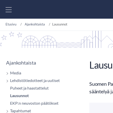
Siirry sisältöön
Etusivu
Ajankohtaista
Lausunnot
Lausu
Ajankohtaista
Media
Lehdistötiedotteet ja uutiset
Suomen Pan
Puheet ja haastattelut
sääntelyä j
Lausunnot
EKP:n neuvoston päätökset
Tapahtumat