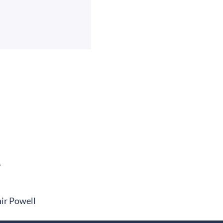
6
air Powell