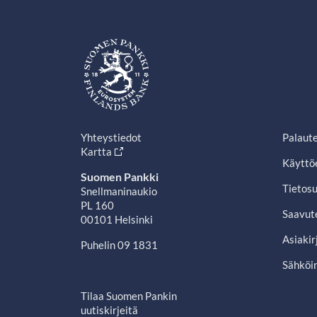
Yhteystiedot
Palaut
Kartta
Käyttö
Suomen Pankki
Tietosu
Snellmaninaukio
PL 160
Saavut
00101 Helsinki
Asiakir
Puhelin 09 1831
Sähköin
Tilaa Suomen Pankin
uutiskirjeitä