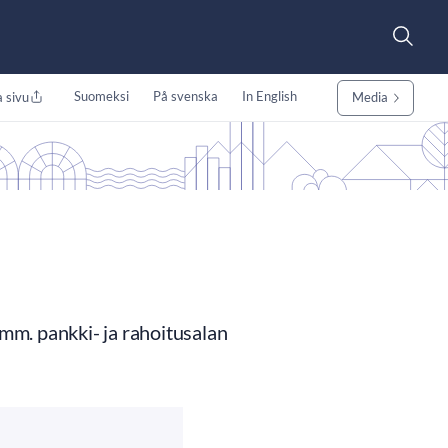
Suomeksi
På svenska
In English
 sivu
Media
mm. pankki- ja rahoitusalan