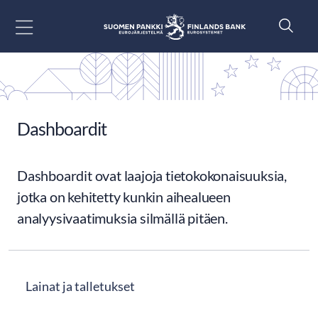
Siirry sisältöön
Dashboardit
Dashboardit ovat laajoja tietokokonaisuuksia,
jotka on kehitetty kunkin aihealueen
analyysivaatimuksia silmällä pitäen.
Lainat ja talletukset