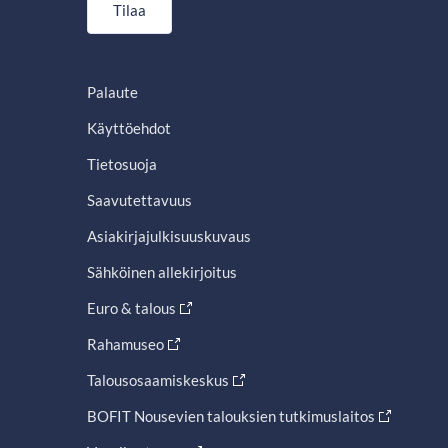
Tilaa
Palaute
Käyttöehdot
Tietosuoja
Saavutettavuus
Asiakirjajulkisuuskuvaus
Sähköinen allekirjoitus
Euro & talous
Rahamuseo
Talousosaamiskeskus
BOFIT Nousevien talouksien tutkimuslaitos