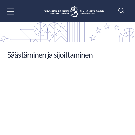
Siirry sisältöön
Säästäminen ja sijoittaminen