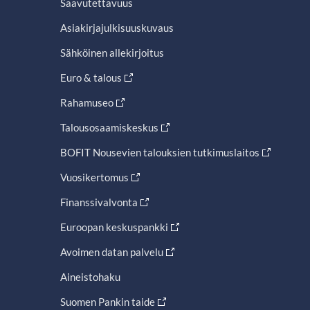
Saavutettavuus
Asiakirjajulkisuuskuvaus
Sähköinen allekirjoitus
Euro & talous
Rahamuseo
Talousosaamiskeskus
BOFIT Nousevien talouksien tutkimuslaitos
Vuosikertomus
Finanssivalvonta
Euroopan keskuspankki
Avoimen datan palvelu
Aineistohaku
Suomen Pankin taide