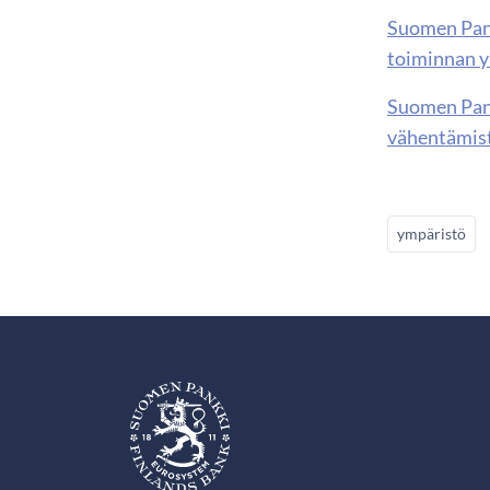
Suomen Pan
toiminnan y
Suomen Pan
vähentämist
ympäristö