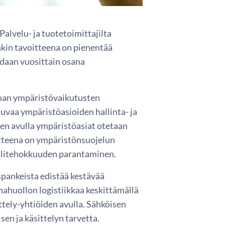
alvelu- ja tuotetoimittajilta
nkin tavoitteena on pienentää
idaan vuosittain osana
nan ympäristövaikutusten
uvaa ympäristöasioiden hallinta- ja
n avulla ympäristöasiat otetaan
itteena on ympäristönsuojelun
aalitehokkuuden parantaminen.
pankeista edistää kestävää
ahuollon logistiikkaa keskittämällä
ittely-yhtiöiden avulla. Sähköisen
n ja käsittelyn tarvetta.