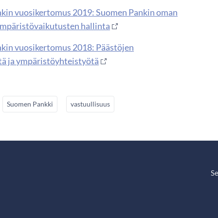
kin vuosikertomus 2019: Suomen Pankin oman
mpäristövaikutusten hallinta
kin vuosikertomus 2018: Päästöjen
ä ja ympäristöyhteistyötä
Suomen Pankki
vastuullisuus
Se