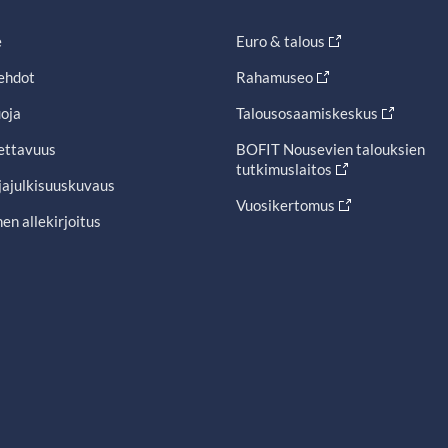
e
Euro & talous
ehdot
Rahamuseo
oja
Talousosaamiskeskus
ettavuus
BOFIT Nousevien talouksien
tutkimuslaitos
jajulkisuuskuvaus
Vuosikertomus
en allekirjoitus