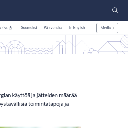
Suomeksi
På svenska
In English
 sivu
Media
ian käyttöä ja jätteiden määrää
stävällisiä toimintatapoja ja