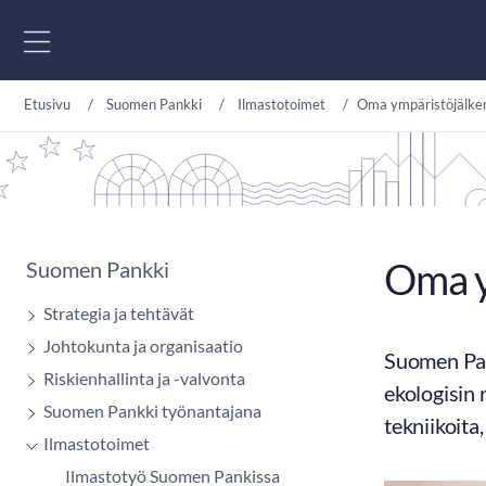
Siirry sisältöön
Etusivu
Suomen Pankki
Ilmastotoimet
Oma ympäristöjälk
Oma y
Suomen Pankki
Strategia ja tehtävät
Johtokunta ja organisaatio
Suomen Pan
Riskienhallinta ja -valvonta
ekologisin 
Suomen Pankki työnantajana
tekniikoita
Ilmastotoimet
Ilmastotyö Suomen Pankissa