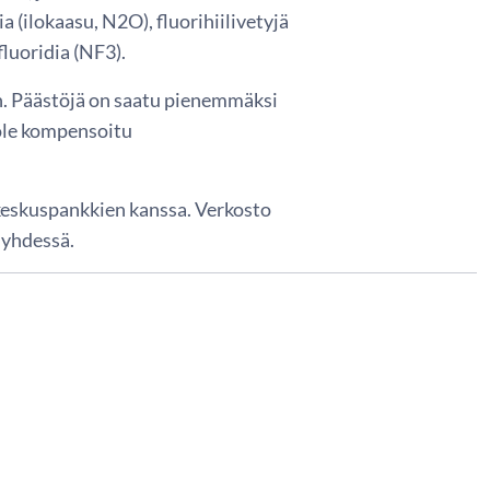
a (ilokaasu, N2O), fluorihiilivetyjä
fluoridia (NF3).
n. Päästöjä on saatu pienemmäksi
 ole kompensoitu
eskuspankkien kanssa. Verkosto
a yhdessä.