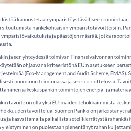
ilöstöä kannustetaan ympäristöystävälliseen toimintaan. P
n sitoutumista hankekohtaisiin ympäristötavoitteisiin. Pa
 ympäristövaikutuksia ja päästöjen määrää, jotka raporto
usta.
in ja sen yhteydessä toimivan Finanssivalvonnan toimin
 käytetään ohjaavana kriteeristönä EU:n asetukseen perust
ärjestelmää (Eco-Management and Audit Scheme, EMAS). Se
llisesti huomioon toiminnassa ja sen suunnittelussa. Tavo
ittäminen ja keskuspankin toimintojen energia- ja materi
in tavoite on olla yksi EU-maiden tehokkaimmista keskus
hokkuuden tavoittelua. Suomen Pankki on järkeistänyt rah
elua ja kasvattamalla paikallista setelikierrätystä rahankäs
yleistyminen on puolestaan pienentänyt rahan kuljettamise