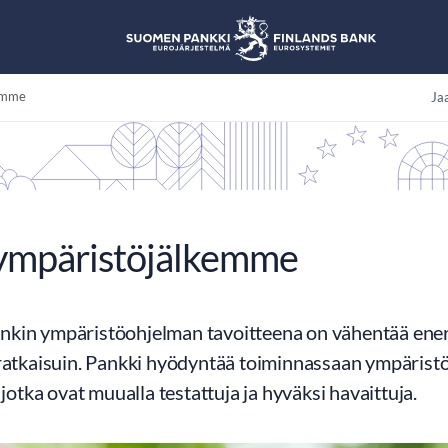
emme
Jaa
mpäristöjälkemme
kin ympäristöohjelman tavoitteena on vähentää energ
ratkaisuin. Pankki hyödyntää toiminnassaan ympäristöy
, jotka ovat muualla testattuja ja hyväksi havaittuja.