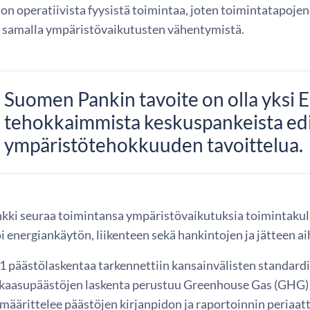
on operatiivista fyysistä toimintaa, joten toimintatapoje
 samalla ympäristövaikutusten vähentymistä.
Suomen Pankin tavoite on olla yksi
tehokkaimmista keskuspankeista edi
ympäristötehokkuuden tavoittelua.
ki seuraa toimintansa ympäristövaikutuksia toimintakulu
i energiankäytön, liikenteen sekä hankintojen ja jätteen
 päästölaskentaa tarkennettiin kansainvälisten standardi
aasupäästöjen laskenta perustuu Greenhouse Gas (GHG)
äärittelee päästöjen kirjanpidon ja raportoinnin periaatt