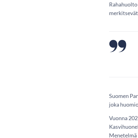
Rahahuolto 
merkitsevät
Suomen Pank
joka huomio
Vuonna 2021
Kasvihuonek
Menetelmä m