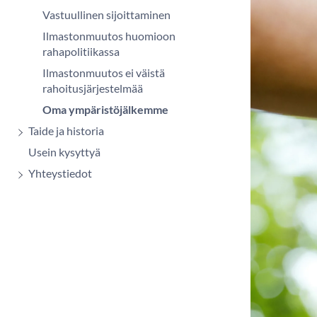
Vastuullinen sijoittaminen
Ilmastonmuutos huomioon
rahapolitiikassa
Ilmastonmuutos ei väistä
rahoitusjärjestelmää
Oma ympäristöjälkemme
Taide ja historia
Usein kysyttyä
Yhteystiedot