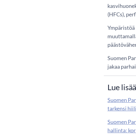
kasvihuoneka
(HFCs), perf
Ympäristöä 
muuttamalla
päästövähen
Suomen Pank
jakaa parhai
Lue lisä
Suomen Pan
tarkensi hii
Suomen Pan
hallinta: k