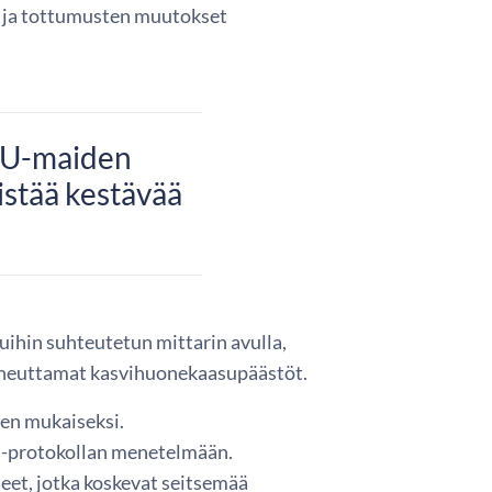
n ja tottumusten muutokset
 EU-maiden
stää kestävää
ihin suhteutetun mittarin avulla,
 aiheuttamat kasvihuonekaasupäästöt.
en mukaiseksi.
 -protokollan menetelmään.
eet, jotka koskevat seitsemää