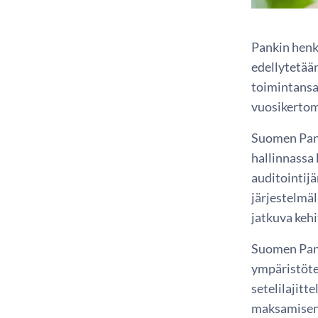
Pankin henk
edellytetää
toimintansa
vuosikertom
Suomen Pank
hallinnassa
auditointij
järjestelmä
jatkuva keh
Suomen Pank
ympäristöte
setelilajitt
maksamisen 