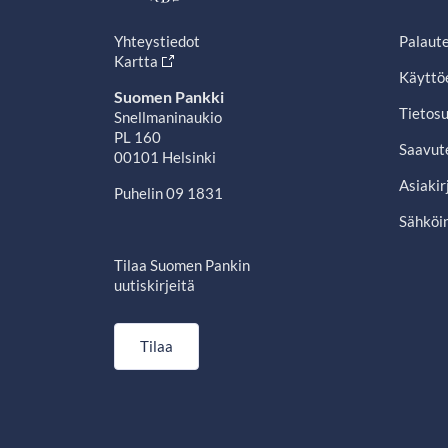
Yhteystiedot
Palaut
Kartta
Käyttö
Suomen Pankki
Tietosu
Snellmaninaukio
PL 160
Saavut
00101 Helsinki
Asiakir
Puhelin 09 1831
Sähköin
Tilaa Suomen Pankin
uutiskirjeitä
Tilaa