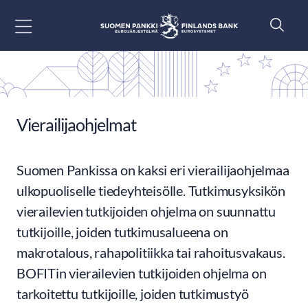
Siirry sisältöön
Vierailijaohjelmat
Suomen Pankissa on kaksi eri vierailijaohjelmaa
ulkopuoliselle tiedeyhteisölle. Tutkimusyksikön
vierailevien tutkijoiden ohjelma on suunnattu
tutkijoille, joiden tutkimusalueena on
makrotalous, rahapolitiikka tai rahoitusvakaus.
BOFITin vierailevien tutkijoiden ohjelma on
tarkoitettu tutkijoille, joiden tutkimustyö