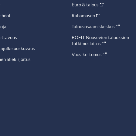
e
Euro & talous
ehdot
Rahamuseo
oja
Talousosaamiskeskus
ettavuus
BOFIT Nousevien talouksien
tutkimuslaitos
jajulkisuuskuvaus
Vuosikertomus
en allekirjoitus