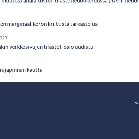
 muutos rahalaitosten tilastotiedonkeruussa (RATI-tiedo
en marginaalikoron kriittistä tarkastelua
2023
in verkkosivujen tilastot-osio uudistui
rajapinnan kautta
Se