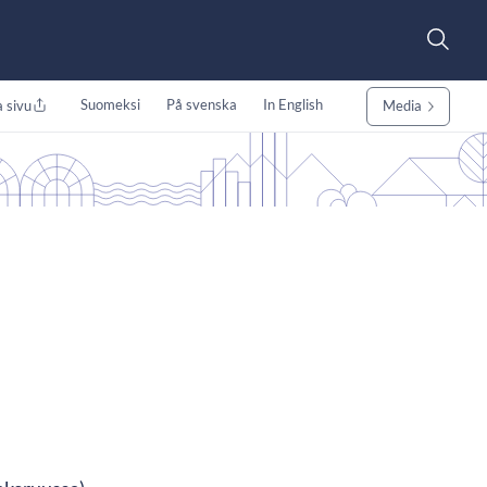
Suomeksi
På svenska
In English
 sivu
Media