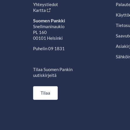
Yhteystiedot
Palaut
Kartta
Käyttö
Suomen Pankki
Tietosu
Snellmaninaukio
PL 160
Saavut
00101 Helsinki
Asiakir
Puhelin 09 1831
Sähköin
Tilaa Suomen Pankin
uutiskirjeitä
Tilaa