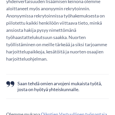
yhdenvertaisuuden lisäämisen keinona olemme
aloittaneet myös anonyymin rekrytoinnin.
Anonyymissa rekrytoinnissa työhakemuksesta on
piilotettu kaikki henkilöön viittaava tieto, minkä
ansiosta hakija pysyy nimettömänä
työhaastattelukutsuun saakka. Nuorten
työllistäminen on meille tärkeää ja siksi tarjoamme
harjoittelupaikkoja, kesätöitä ja nuorten osaajien
harjoitteluohjelman.
Saan tehdä omien arvojeni mukaista työtä,
josta on hyötyä yhteiskunnalle.
Olemme mukana
Oikotien Vastuullinen työnantaja