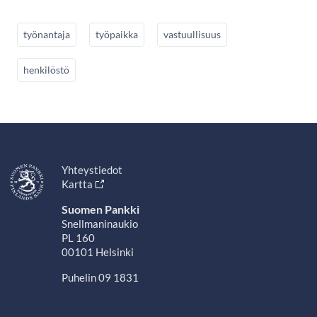
työnantaja
työpaikka
vastuullisuus
henkilöstö
Yhteystiedot
Kartta
Suomen Pankki
Snellmaninaukio
PL 160
00101 Helsinki
Puhelin 09 1831