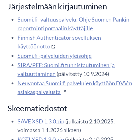
Järjestelmään kirjautuminen
Suomi.fi -valtuuspalvelu: Ohje Suomen Pankin
raportointiportaalin käyttäjille
Finnish Authenticator sovelluksen
käyttöönotto
Suomi.fi -palveluiden yleisohje
SIRA/PEF: Suomi.fi tunnistautuminen ja
valtuuttaminen
(päivitetty 10.9.2024)
Neuvontaa Suomi.fi palvelujen käyttöön DVV:n
asiakaspalvelusta
Skeematiedostot
SAVE XSD 1.3.0.zip
(julkaistu 2.10.2025,
voimassa 1.1.2026 alkaen)
KOTI XSD 1.3.0.zip
(julkaistu 2.10.2025,