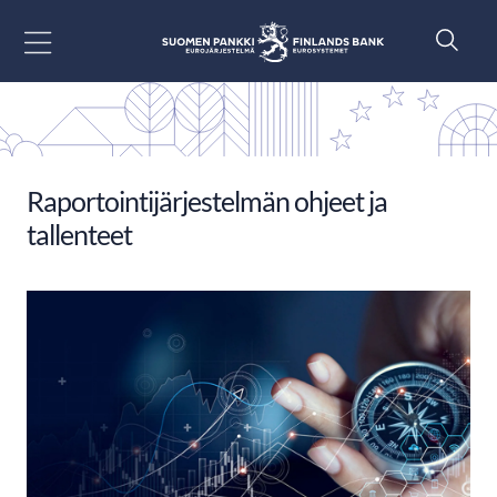
Siirry sisältöön
Raportointijärjestelmän ohjeet ja
tallenteet