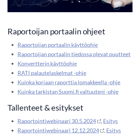
Raportoijan portaalin ohjeet
Raportoijan portaalin käyttöohje
Raportoijan portaalin tiedossa olevat puutteet
Konvertterin käyttöohje
RATI palautelaskelmat -ohje
Kuinka korjaan raporttia lomakkeella -ohje
Kuinka tarkistan Suomi.fi valtuuteni -ohje
Tallenteet & esitykset
Raportointiwebinaari 30.5.2024
,
Esitys
Raportointiwebinaari 12.12.2024
,
Esitys