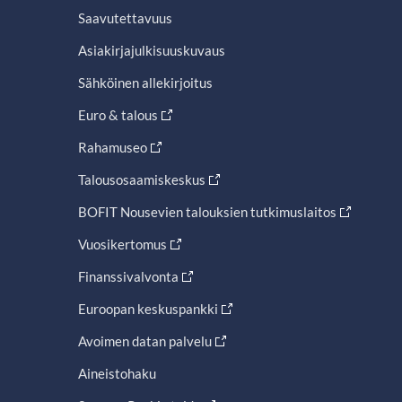
Saavutettavuus
Asiakirjajulkisuuskuvaus
Sähköinen allekirjoitus
Euro & talous
Rahamuseo
Talousosaamiskeskus
BOFIT Nousevien talouksien tutkimuslaitos
Vuosikertomus
Finanssivalvonta
Euroopan keskuspankki
Avoimen datan palvelu
Aineistohaku