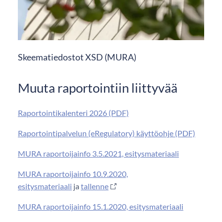
Skeematiedostot XSD (MURA)
Muuta raportointiin liittyvää
Raportointikalenteri 2026 (PDF)
Raportointipalvelun (eRegulatory) käyttöohje (PDF)
MURA raportoijainfo 3.5.2021, esitysmateriaali
MURA raportoijainfo 10.9.2020,
esitysmateriaali
ja
tallenne
MURA raportoijainfo 15.1.2020, esitysmateriaali