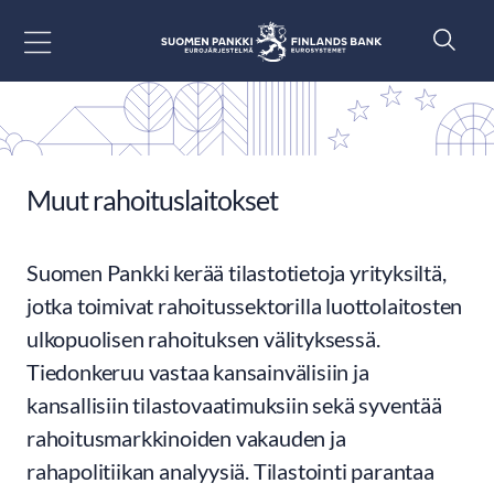
Siirry sisältöön
Muut rahoituslaitokset
Suomen Pankki kerää tilastotietoja yrityksiltä,
jotka toimivat rahoitussektorilla luottolaitosten
ulkopuolisen rahoituksen välityksessä.
Tiedonkeruu vastaa kansainvälisiin ja
kansallisiin tilastovaatimuksiin sekä syventää
rahoitusmarkkinoiden vakauden ja
rahapolitiikan analyysiä. Tilastointi parantaa