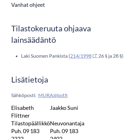
Vanhat ohjeet
Tilastokeruuta ohjaava
lainsäädäntö
Laki Suomen Pankista (
214/1998
, 26 § ja 28 §)
Lisätietoja
Sähköposti:
MURA@bof.fi
Elisabeth
Jaakko Suni
Flittner
Tilastopäällikkö
Neuvonantaja
Puh. 09 183
Puh. 09 183
2322
2402