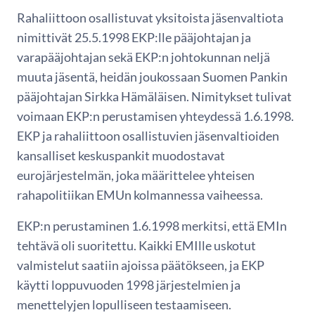
Rahaliittoon osallistuvat yksitoista jäsenvaltiota
nimittivät 25.5.1998 EKP:lle pääjohtajan ja
varapääjohtajan sekä EKP:n johtokunnan neljä
muuta jäsentä, heidän joukossaan Suomen Pankin
pääjohtajan Sirkka Hämäläisen. Nimitykset tulivat
voimaan EKP:n perustamisen yhteydessä 1.6.1998.
EKP ja rahaliittoon osallistuvien jäsenvaltioiden
kansalliset keskuspankit muodostavat
eurojärjestelmän, joka määrittelee yhteisen
rahapolitiikan EMUn kolmannessa vaiheessa.
EKP:n perustaminen 1.6.1998 merkitsi, että EMIn
tehtävä oli suoritettu. Kaikki EMIlle uskotut
valmistelut saatiin ajoissa päätökseen, ja EKP
käytti loppuvuoden 1998 järjestelmien ja
menettelyjen lopulliseen testaamiseen.