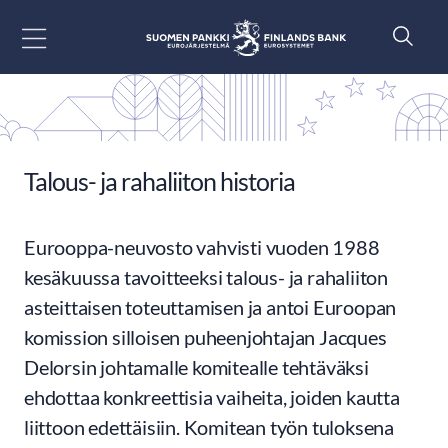
Siirry sisältöön
Talous- ja rahaliiton historia
Eurooppa-neuvosto vahvisti vuoden 1988
kesäkuussa tavoitteeksi talous- ja rahaliiton
asteittaisen toteuttamisen ja antoi Euroopan
komission silloisen puheenjohtajan Jacques
Delorsin johtamalle komitealle tehtäväksi
ehdottaa konkreettisia vaiheita, joiden kautta
liittoon edettäisiin. Komitean työn tuloksena