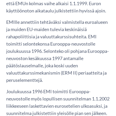
että EMUn kolmas vaihe alkaisi 1.1.1999. Euron
käyttöönoton aikataulu julkistettiin hyvissä ajoin.
EMIlle annettiin tehtäväksi valmistella euroalueen
ja muiden EU-maiden tulevia keskinäisiä
rahapoliittisia ja valuuttakurssisuhteita. EMI
toimitti selontekonsa Eurooppa-neuvostolle
joulukuussa 1996. Selonteko oli pohjana Eurooppa-
neuvoston kesäkuussa 1997 antamalle
päätöslauselmalle, joka koski uuden
valuuttakurssimekanismin (ERM II) periaatteita ja
peruselementtejä.
Joulukuussa 1996 EMI toimitti Eurooppa-
neuvostolle myös lopullisen suunnitelman 1.1.2002
liikkeeseen laskettavien eurosetelien ulkoasuksi, ja
suunnitelma julkistettiin yleisölle pian sen jälkeen.