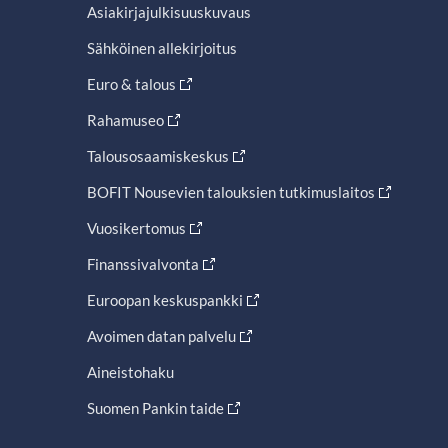
Asiakirjajulkisuuskuvaus
Sähköinen allekirjoitus
Euro & talous
Rahamuseo
Talousosaamiskeskus
BOFIT Nousevien talouksien tutkimuslaitos
Vuosikertomus
Finanssivalvonta
Euroopan keskuspankki
Avoimen datan palvelu
Aineistohaku
Suomen Pankin taide