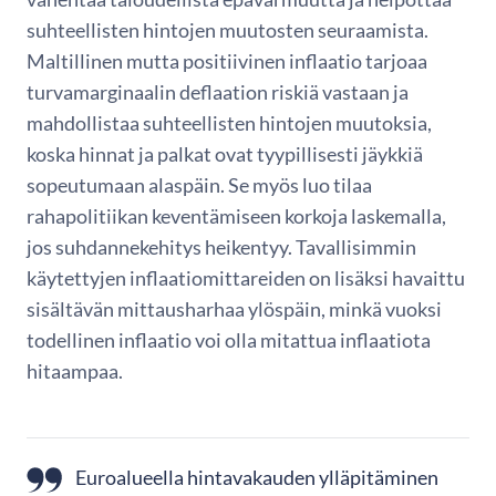
suhteellisten hintojen muutosten seuraamista.
Maltillinen mutta positiivinen inflaatio tarjoaa
turvamarginaalin deflaation riskiä vastaan ja
mahdollistaa suhteellisten hintojen muutoksia,
koska hinnat ja palkat ovat tyypillisesti jäykkiä
sopeutumaan alaspäin. Se myös luo tilaa
rahapolitiikan keventämiseen korkoja laskemalla,
jos suhdannekehitys heikentyy. Tavallisimmin
käytettyjen inflaatiomittareiden on lisäksi havaittu
sisältävän mittausharhaa ylöspäin, minkä vuoksi
todellinen inflaatio voi olla mitattua inflaatiota
hitaampaa.
Euroalueella hintavakauden ylläpitäminen