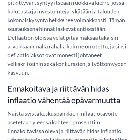
pitkittyvän, syntyy itseään ruokkiva kierre, jossa
kulutusta ja investointeja lykätään ja talouden
kokonaiskysyntä heikkenee voimakkaasti. Tämän
seurauksena hinnat laskevat entisestään.
Deflaation oloissa velat pitää maksaa takaisin
arvokkaammalla rahalla kuin ne on otettu, ja siksi
deflaatiojaksot ovat monesti johtaneet
velkakriiseihin sekä konkurssien ja työttömyyden
kasvuun.
Ennakoitava ja riittävän hidas
inflaatio vähentää epävarmuutta
Näistä syistä keskuspankkien inflaatiotavoite
asetetaan yleensä kahteen prosenttiin.
Ennakoitavissa oleva ja riittävän hidas inflaatio
vähentää taloudellista epävarmuutta ja helpottaa