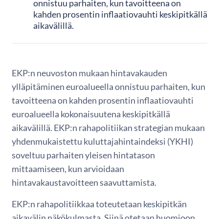
onnistuu parhaiten, kun tavoitteena on
kahden prosentin inflaatiovauhti keskipitkällä
aikavälillä.
EKP:n neuvoston mukaan hintavakauden
ylläpitäminen euroalueella onnistuu parhaiten, kun
tavoitteena on kahden prosentin inflaatiovauhti
euroalueella kokonaisuutena keskipitkällä
aikavälillä. EKP:n rahapolitiikan strategian mukaan
yhdenmukaistettu kuluttajahintaindeksi (YKHI)
soveltuu parhaiten yleisen hintatason
mittaamiseen, kun arvioidaan
hintavakaustavoitteen saavuttamista.
EKP:n rahapolitiikkaa toteutetaan keskipitkän
aikavälin näkökulmasta. Siinä otetaan huomioon,