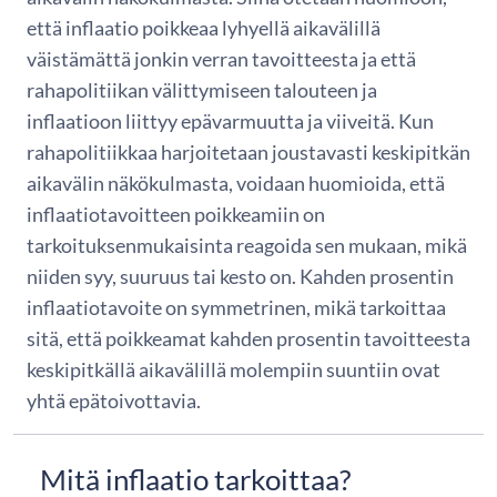
että inflaatio poikkeaa lyhyellä aikavälillä
väistämättä jonkin verran tavoitteesta ja että
rahapolitiikan välittymiseen talouteen ja
inflaatioon liittyy epävarmuutta ja viiveitä. Kun
rahapolitiikkaa harjoitetaan joustavasti keskipitkän
aikavälin näkökulmasta, voidaan huomioida, että
inflaatiotavoitteen poikkeamiin on
tarkoituksenmukaisinta reagoida sen mukaan, mikä
niiden syy, suuruus tai kesto on. Kahden prosentin
inflaatiotavoite on symmetrinen, mikä tarkoittaa
sitä, että poikkeamat kahden prosentin tavoitteesta
keskipitkällä aikavälillä molempiin suuntiin ovat
yhtä epätoivottavia.
Mitä inflaatio tarkoittaa?