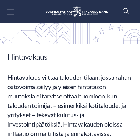
Siirry sisältöön
Hintavakaus
Hintavakaus viittaa talouden tilaan, jossa rahan
ostovoima säilyy ja yleisen hintatason
muutoksia ei tarvitse ottaa huomioon, kun
talouden toimijat – esimerkiksi kotitaloudet ja
yritykset – tekevät kulutus- ja
investointipäätöksiä. Hintavakauden oloissa
inflaatio on maltillista ja ennakoitavissa.