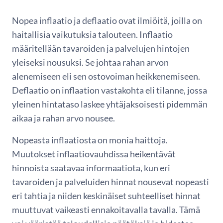
Nopea inflaatio ja deflaatio ovat ilmiöitä, joilla on
haitallisia vaikutuksia talouteen. Inflaatio
määritellään tavaroiden ja palvelujen hintojen
yleiseksi nousuksi. Se johtaa rahan arvon
alenemiseen eli sen ostovoiman heikkenemiseen.
Deflaatio on inflaation vastakohta eli tilanne, jossa
yleinen hintataso laskee yhtäjaksoisesti pidemmän
aikaa ja rahan arvo nousee.
Nopeasta inflaatiosta on monia haittoja.
Muutokset inflaatiovauhdissa heikentävät
hinnoista saatavaa informaatiota, kun eri
tavaroiden ja palveluiden hinnat nousevat nopeasti
eri tahtia ja niiden keskinäiset suhteelliset hinnat
muuttuvat vaikeasti ennakoitavalla tavalla. Tämä