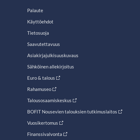
Palaute
Käyttöehdot
Tietosuoja
Saavutettavuus
Asiakirjajulkisuuskuvaus
Sähköinen allekirjoitus
Euro & talous
Rahamuseo
Talousosaamiskeskus
BOFIT Nousevien talouksien tutkimuslaitos
Vuosikertomus
Finanssivalvonta