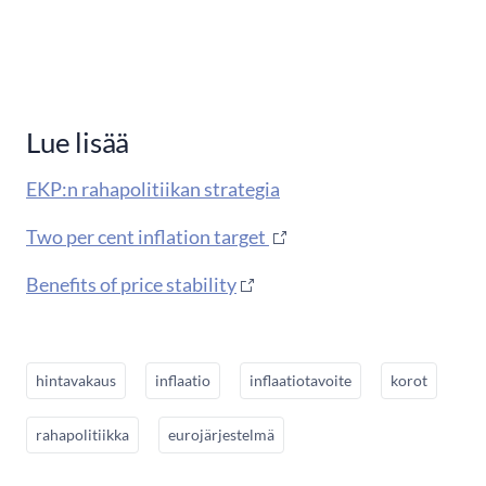
Lue lisää
EKP:n rahapolitiikan strategia
Two per cent inflation target
Benefits of price stability
hintavakaus
inflaatio
inflaatiotavoite
korot
rahapolitiikka
eurojärjestelmä