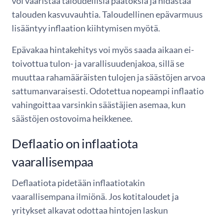
voi vääristää taloudellisia päätöksiä ja hidastaa
talouden kasvuvauhtia. Taloudellinen epävarmuus
lisääntyy inflaation kiihtymisen myötä.
Epävakaa hintakehitys voi myös saada aikaan ei-
toivottua tulon- ja varallisuudenjakoa, sillä se
muuttaa rahamääräisten tulojen ja säästöjen arvoa
sattumanvaraisesti. Odotettua nopeampi inflaatio
vahingoittaa varsinkin säästäjien asemaa, kun
säästöjen ostovoima heikkenee.
Deflaatio on inflaatiota
vaarallisempaa
Deflaatiota pidetään inflaatiotakin
vaarallisempana ilmiönä. Jos kotitaloudet ja
yritykset alkavat odottaa hintojen laskun