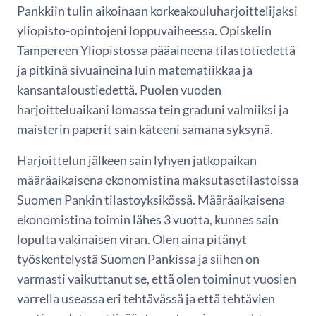
Pankkiin tulin aikoinaan korkeakouluharjoittelijaksi
yliopisto-opintojeni loppuvaiheessa. Opiskelin
Tampereen Yliopistossa pääaineena tilastotiedettä
ja pitkinä sivuaineina luin matematiikkaa ja
kansantaloustiedettä. Puolen vuoden
harjoitteluaikani lomassa tein graduni valmiiksi ja
maisterin paperit sain käteeni samana syksynä.
Harjoittelun jälkeen sain lyhyen jatkopaikan
määräaikaisena ekonomistina maksutasetilastoissa
Suomen Pankin tilastoyksikössä. Määräaikaisena
ekonomistina toimin lähes 3 vuotta, kunnes sain
lopulta vakinaisen viran. Olen aina pitänyt
työskentelystä Suomen Pankissa ja siihen on
varmasti vaikuttanut se, että olen toiminut vuosien
varrella useassa eri tehtävässä ja että tehtävien