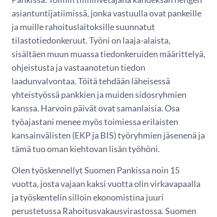
asiantuntijatiimissä, jonka vastuulla ovat pankeille
ja muille rahoituslaitoksille suunnatut
tilastotiedonkeruut. Työni on laaja-alaista,
sisältäen muun muassa tiedonkeruiden määrittelyä,
ohjeistusta ja vastaanotetun tiedon
laadunvalvontaa. Töitä tehdään läheisessä
yhteistyössä pankkien ja muiden sidosryhmien
kanssa. Harvoin päivät ovat samanlaisia. Osa
työajastani menee myös toimiessa erilaisten
kansainvälisten (EKP ja BIS) työryhmien jäsenenä ja
tämä tuo oman kiehtovan lisän työhöni.
Olen työskennellyt Suomen Pankissa noin 15
vuotta, josta vajaan kaksi vuotta olin virkavapaalla
ja työskentelin silloin ekonomistina juuri
perustetussa Rahoitusvakausvirastossa. Suomen