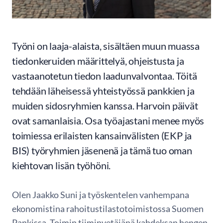
Työni on laaja-alaista, sisältäen muun muassa
tiedonkeruiden määrittelyä, ohjeistusta ja
vastaanotetun tiedon laadunvalvontaa. Töitä
tehdään läheisessä yhteistyössä pankkien ja
muiden sidosryhmien kanssa. Harvoin päivät
ovat samanlaisia. Osa työajastani menee myös
toimiessa erilaisten kansainvälisten (EKP ja
BIS) työryhmien jäsenenä ja tämä tuo oman
kiehtovan lisän työhöni.
Olen Jaakko Suni ja työskentelen vanhempana
ekonomistina rahoitustilastotoimistossa Suomen
Pankissa. Toimin tiiminvetäjänä kahdeksan hengen