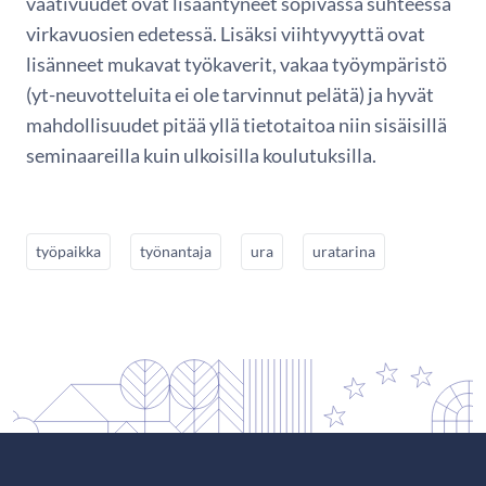
vaativuudet ovat lisääntyneet sopivassa suhteessa
virkavuosien edetessä. Lisäksi viihtyvyyttä ovat
lisänneet mukavat työkaverit, vakaa työympäristö
(yt-neuvotteluita ei ole tarvinnut pelätä) ja hyvät
mahdollisuudet pitää yllä tietotaitoa niin sisäisillä
seminaareilla kuin ulkoisilla koulutuksilla.
työpaikka
työnantaja
ura
uratarina