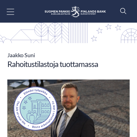
Siirry sisältöön
Jaakko Suni
Rahoitustilastoja tuottamassa