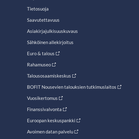
Tietosuoja
Saavutettavuus
Asiakirjajulkisuuskuvaus
Sähköinen allekirjoitus
Euro & talous
Rahamuseo
Talousosaamiskeskus
BOFIT Nousevien talouksien tutkimuslaitos
Vuosikertomus
Finanssivalvonta
Euroopan keskuspankki
Avoimen datan palvelu