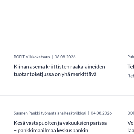
​BOFIT Viikkokatsaus
|
06.08.2026
Puh
Kiinan asema kriittisten raaka-aineiden
Te
tuotantoketjussa on yhä merkittävä
Reh
Suomen Pankki työnantajanaKesätyöblogi
|
04.08.2026
​BO
Kesä vastapuolten ja vakuuksien parissa
Ve
– pankkimaailmaa keskuspankin
la