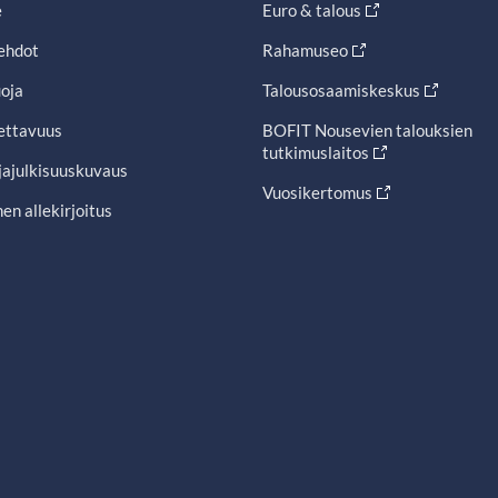
e
Euro & talous
ehdot
Rahamuseo
oja
Talousosaamiskeskus
ettavuus
BOFIT Nousevien talouksien
tutkimuslaitos
jajulkisuuskuvaus
Vuosikertomus
en allekirjoitus