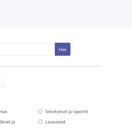
Hae
omus
Selvitykset ja raportit
ökset ja
Lausunnot