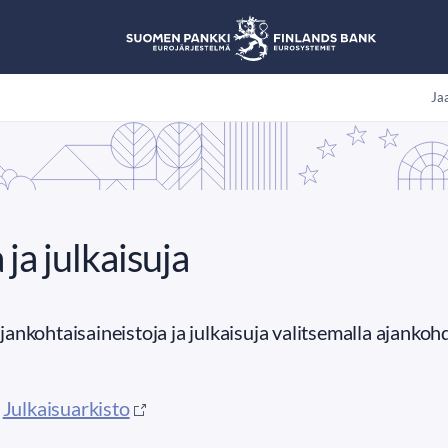
Jaa
 ja julkaisuja
ankohtaisaineistoja ja julkaisuja valitsemalla ajankoh
|
Julkaisuarkisto