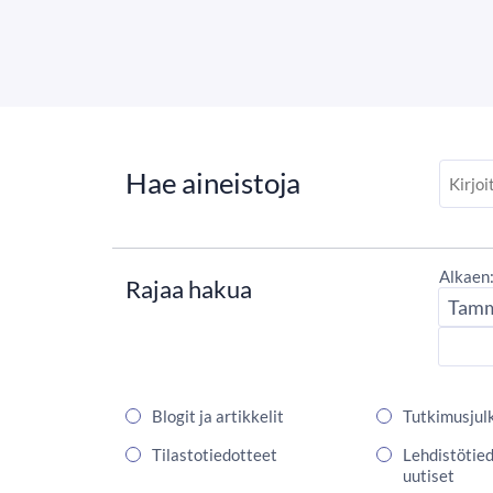
Hae aineistoja
Alkaen
Rajaa hakua
Aloitus
Aloitus
Blogit ja artikkelit
Tutkimusjul
Tilastotiedotteet
Lehdistötied
uutiset