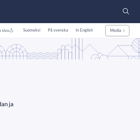
Suomeksi
På svenska
In English
 sivu
Media
dan ja