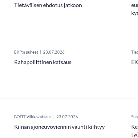
Tietäväisen ehdotus jatkoon
eu
ky
EKP:n puheet
|
23.07.2026
Tie
Rahapoliittinen katsaus
EK
​BOFIT Viikkokatsaus
|
23.07.2026
Suo
Kiinan ajoneuvoviennin vauhti kiihtyy
Ke
ty