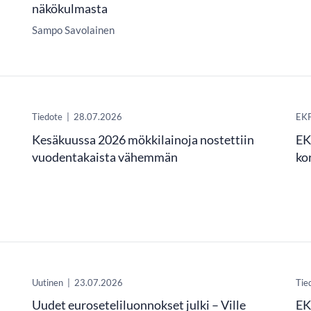
näkökulmasta
Sampo Savolainen
Tiedote
|
28.07.2026
EKP
Kesäkuussa 2026 mökkilainoja nostettiin
EK
vuodentakaista vähemmän
ko
Uutinen
|
23.07.2026
Tie
Uudet euroseteliluonnokset julki – Ville
EK