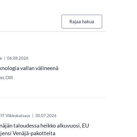
Rajaa hakua
e
|
06.08.2026
knologia vallan välineenä
n, Olli
FIT Viikkokatsaus
|
30.07.2026
näjän taloudessa heikko alkuvuosi, EU
ajensi Venäjä-pakotteita