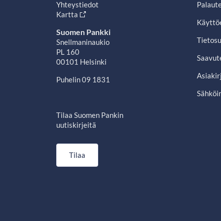
Yhteystiedot
Palaut
Kartta
Käyttö
Suomen Pankki
Tietosu
Snellmaninaukio
PL 160
Saavut
00101 Helsinki
Asiakir
Puhelin 09 1831
Sähköin
Tilaa Suomen Pankin
uutiskirjeitä
Tilaa