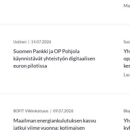
Mar
Uutinen
|
14.07.2026
Suo
Suomen Pankki ja OP Pohjola
Yh
käynnistävät yhteistyön digitaalisen
op
euron pilotissa
ke
Lau
​BOFIT Viikkokatsaus
|
09.07.2026
Blo
Maailman energiankulutuksen kasvu
Yh
jatkui viime vuonna; kotimaisen
ky