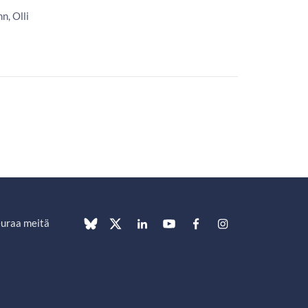
n, Olli
uraa meitä