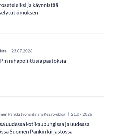
roseteleiksi ja käynnistää
selytutkimuksen
dote
|
23.07.2026
P:n rahapoliittisia päätöksiä
men Pankki työnantajanaKesätyöblogi
|
21.07.2026
sä uudessa kotikaupungissa ja uudessa
össä Suomen Pankin kirjastossa