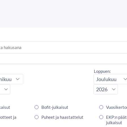
:
Loppuen:
kuukausi
Lopetuskuukausi
vuosi
Lopetusvuosi
kaisut
Bofit-julkaisut
Vuosikert
otteet ja
Puheet ja haastattelut
EKP:n päät
julkaisut