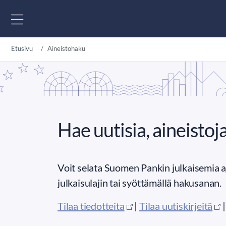
Siirry sisältöön
Etusivu
Aineistohaku
Hae uutisia, aineistoja
Voit selata Suomen Pankin julkaisemia aj
julkaisulajin tai syöttämällä hakusanan.
Tilaa tiedotteita
|
Tilaa uutiskirjeitä