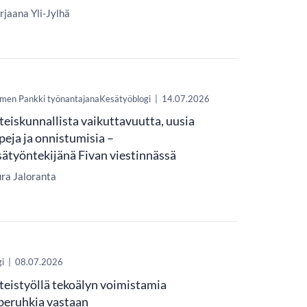
jaana Yli-Jylhä
men Pankki työnantajanaKesätyöblogi
|
14.07.2026
teiskunnallista vaikuttavuutta, uusia
peja ja onnistumisia –
sätyöntekijänä Fivan viestinnässä
ra Jaloranta
gi
|
08.07.2026
teistyöllä tekoälyn voimistamia
beruhkia vastaan